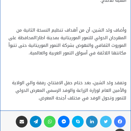
الفنية للانتاج.
وأضاف ولد الشين، أن من أهداف تنظيم النسخة الثانية من
المهرجان الدولي للتمور الموريتانية بمدينة اطار؛المحافظة على
الموروث الثقافي والنهوض بشركة التمور الموريتانية حتى تتبوأ
مكانتها اللائقة في أسواق التمور العربية والعالمية.
وتفقد ولد الشين، بعد ختام حفل الافتتاح، رفقة والي الولاية
والأمين العام لوزارة الزراعة والوفد الرسمي المعرض الدولي
للتمور وتجول الوفد في مختلف أجنحة المعرض.
فيسبوك
تويتر
لينكدإن
سكايب
ماسنجر
واتساب
تيلقرام
مشاركة عبر البريد
طباعة