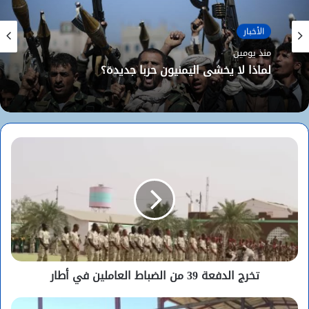
الأخبار
الأخبار
منذ يومين
منذ يومين
لماذا لا يخشى اليمنيون حربا جديدة؟
“تكتل القوى الديمقراطية” يطالب بتأمين
الموريتانيين في مالي ويكشف تفاصيل احتجازهم
تخرج الدفعة 39 من الضباط العاملين في أطار