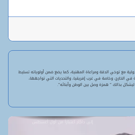
باعة
شبكة التساقطات المطرية في ولايتي
الحوض الشرقي وكوركول (الجمعة)
ولد أجاي: الإصلاحات الاقتصادية خلال الـ7
سنوات الماضية أرست أسساً لاقتصاد أكثر
لدولية مع توخي الدقة ومراعاة المهنية، كما يضع ضمن أولوياته تسليط
استقلالية وسيادة
ية في الخارج، وخاصة في غرب إفريقيا، والتحديات التي تواجهها،
ليشكل بذالك ” همزة وصل بين الوطن وأبنائه”.
“بنكيلي” يتصدر خدمات الدفع الإلكتروني
بـ1.1 مليون معاملة يومياً
السفارة الأمريكية تحيل طلبات التأشيرة
إلى داكار اعتباراً من أول أغسطس