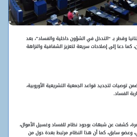
تانيا وقطر بـ “التدخل في الشؤون داخلية والفساد”، بعد
 كما دعا إلى إصلاحات سريعة لتعزيز الشفافية والنزاهة
ي، الخميس 13 يوليو، تقريرًا تضمن توصيات لتجديد قواعد الجمعية التشريعية الأوروبية،
بة الفساد.
تمرة، كشفت عن شبهات بوجود نظام للفساد وغسيل الأموال،
بي، وعضو سابق، كما أن هذا النظام مرتبط بعدة دول من