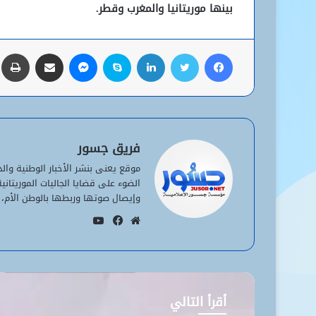
بينها موريتانيا والمغرب وقطر.
فيسبوك
تويتر
لينكدإن
سكايب
ماسنجر
مشاركة عبر البريد
ط
فريق جسور
موقع يعنى بنشر الأخبار الوطنية وا
الضوء على قضايا الجاليات الموريتان
وإيصال صوتها وربطها بالوطن الأم، 
يوتيوب
موقع
فيسبوك
الويب
أقرأ التالي