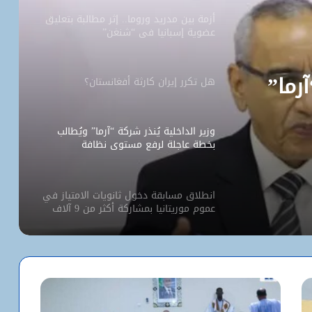
أزمة بين مدريد وروما.. إثر مطالبة بتعليق
عضوية إسبانيا في “شنغن”
آرما”
هل تكرر إيران كارثة أفغانستان؟
وزير الداخلية يُنذر شركة “آرما” ويُطالب
بخطة عاجلة لرفع مستوى نظافة
نواكشوط
انطلاق مسابقة دخول ثانويات الامتياز في
عموم موريتانيا بمشاركة أكثر من 9 آلاف
مترشح
كيف استخدم الاحتلال سلاح الإبعاد للتفرد
بالأقصى؟