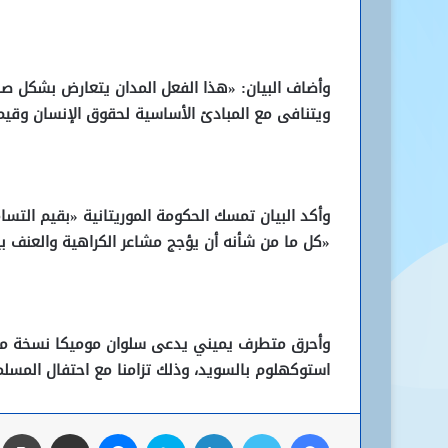
وأضاف البيان: «هذا الفعل المدان يتعارض بشكل صار
ويتنافى مع المبادئ الأساسية لحقوق الإنسان وقيم
وأكد البيان تمسك الحكومة الموريتانية «بقيم الت
«كل ما من شأنه أن يؤجج مشاعر الكراهية والعنف ب
وأحرق متطرف يميني يدعى سلوان موميكا نسخة من 
استوكهلوم بالسويد، وذلك تزامنا مع احتفال المسلمي
فيسبوك
تويتر
لينكدإن
سكايب
ماسنجر
مشاركة عبر البريد
ط