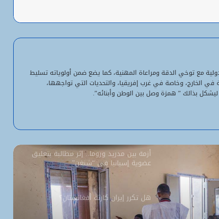
ولد أجاي: الإصلاحات الاقتصادية خلال الـ7
سنوات الماضية أرست أسساً لاقتصاد أكثر
استقلالية وسيادة
“بنكيلي” يتصدر خدمات الدفع الإلكتروني
لدولية مع توخي الدقة ومراعاة المهنية، كما يضع ضمن أولوياته تسليط
بـ1.1 مليون معاملة يومياً
ية في الخارج، وخاصة في غرب إفريقيا، والتحديات التي تواجهها،
ليشكل بذالك ” همزة وصل بين الوطن وأبنائه”.
السفارة الأمريكية تحيل طلبات التأشيرة
إلى داكار اعتباراً من أول أغسطس
أزمة بين مدريد وروما.. إثر مطالبة بتعليق
عضوية إسبانيا في “شنغن”
هل تكرر إيران كارثة أفغانستان؟