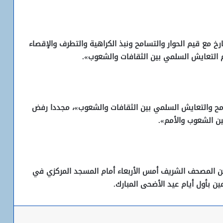
خ مع قيم الحوار والتسامح ونبذ الكراهية والتطرف والإقصاء
 التعايش السلمي بين الثقافات والشعوب».
سامح والتعايش السلمي بين الثقافات والشعوب»، مجددا رفض
ين الشعوب والأمم».
المصحف الشريف أمس الأربعاء أمام المسجد المركزي في
ن بأول أيام عيد الأضحى المبارك.
شبكة التساقطات المطرية في ولايتي
الحوض الشرقي وكوركول (الجمعة)
باعة