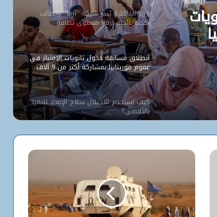
يات
وزير الداخلية يُنذر شركة “آرما” ويُطالب
بخطة عاجلة لرفع مستوى نظافة
ا
نواكشوط
انطلاق مسابقة دخول ثانويات الامتياز في
عموم موريتانيا بمشاركة أكثر من 9 آلاف
مترشح
كيف استخدم الاحتلال سلاح الإبعاد للتفرد
بالأقصى؟
البيت الأبيض يفتح أخطر ملفات كورونا..
ماذا حدث داخل مختبر ووهان؟
شبكة التساقطات المطرية في ولايتي
الحوض الشرقي وكوركول (الجمعة)