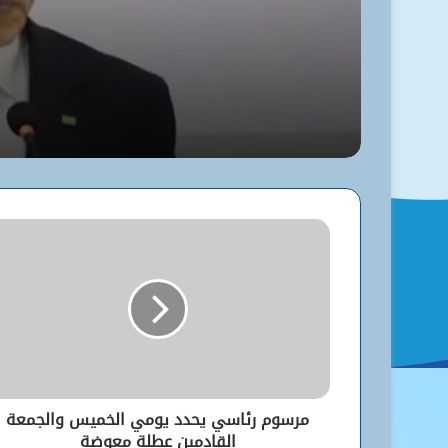
مستوى نظافة نواكشوط
انطلاق مسابقة دخول ثانو
الامتياز في عموم موريتاني
بمشاركة أكثر من 9 آلاف مترشح
مرسوم رئاسي يحدد يومي الخميس والجمعة
القادمين عطلة معوضة