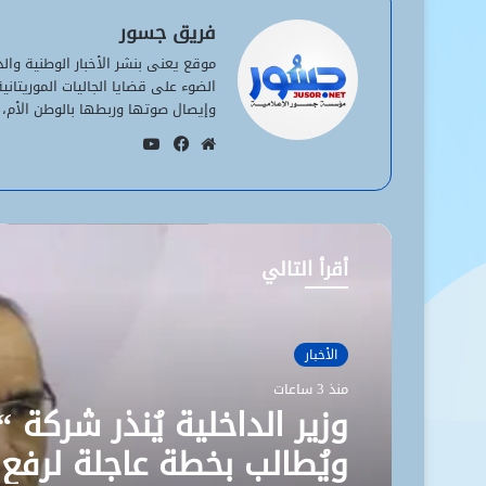
فريق جسور
موقع يعنى بنشر الأخبار الوطنية وا
الضوء على قضايا الجاليات الموريتان
وإيصال صوتها وربطها بالوطن الأم، 
يوتيوب
موقع
فيسبوك
الويب
أقرأ التالي
الأخبار
منذ 3 ساعات
الأخبار
وزير الداخلية يُنذر شركة “
منذ 3 ساعات
ويُطالب بخطة عاجلة لرفع