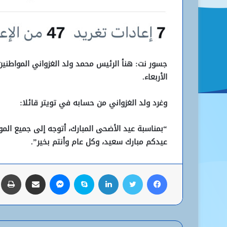
جسور نت: هنأ الرئيس محمد ولد الغزواني المواطنين 
الأربعاء.
وغرد ولد الغزواني من حسابه في تويتر قائلا:
“بمناسبة عيد الأضحى المبارك، أتوجه إلى جميع المو
عيدكم مبارك سعيد، وكل عام وأنتم بخير”.
فيسبوك
تويتر
لينكدإن
سكايب
ماسنجر
مشاركة عبر البريد
ط