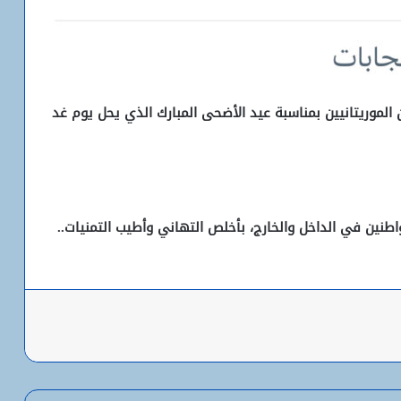
الموريتانيين بمناسبة عيد الأضحى المبارك الذي يحل يوم غد
اطنين في الداخل والخارج، بأخلص التهاني وأطيب التمنيات..
باعة
شبكة التساقطات المطرية في ولايتي
الحوض الشرقي وكوركول (الجمعة)