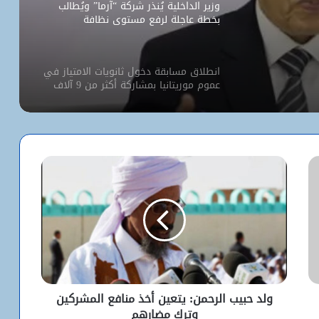
وزير الداخلية يُنذر شركة “آرما” ويُطالب
بخطة عاجلة لرفع مستوى نظافة
نواكشوط
يات
انطلاق مسابقة دخول ثانويات الامتياز في
ا
عموم موريتانيا بمشاركة أكثر من 9 آلاف
مترشح
كيف استخدم الاحتلال سلاح الإبعاد للتفرد
بالأقصى؟
البيت الأبيض يفتح أخطر ملفات كورونا..
ماذا حدث داخل مختبر ووهان؟
شبكة التساقطات المطرية في ولايتي
الحوض الشرقي وكوركول (الجمعة)
ولد حبيب الرحمن: يتعين أخذ منافع المشركين
وترك مضارهم