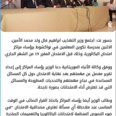
جسور نت: اجتمع وزير التهذيب ابراهيم فال ولد محمد الأمين،
الاثنين بمدرسة تكوين المعلمين في نواكشوط برؤساء مراكز
امتحان البكالوريا، وذلك قبل الامتحان المقرر 19 من الشهر الجاري.
ووفق وكالة الأنباء الموريتانية دعا الوزير رؤساء المراكز إلى إعداد
تقرير مفصل عن مهمتهم بعد نهاية الامتحان حول كل المسائل
المساعدة في نجاح مهمتهم والتحديات المطروحة والمسائل
التي قد تعترض أداء الامتحانات بصورة ناجحة.
وطالب الوزير أيضا رؤساء المراكز باتخاذ القرار الصائب في الوقت
المناسب عند ملاحظة أي مسألة تعترض مصداقية الامتحان “في
ضوء النصوص المنظمة لامتحانات الباكالوريا والتعميمات الصادرة