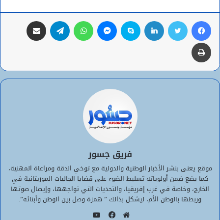
فيسبوك
تويتر
لينكدإن
سكايب
ماسنجر
واتساب
تيلقرام
مشاركة عبر البريد
طباعة
فريق جسور
موقع يعنى بنشر الأخبار الوطنية والدولية مع توخي الدقة ومراعاة المهنية،
كما يضع ضمن أولوياته تسليط الضوء على قضايا الجاليات الموريتانية في
الخارج، وخاصة في غرب إفريقيا، والتحديات التي تواجهها، وإيصال صوتها
وربطها بالوطن الأم، ليشكل بذالك ” همزة وصل بين الوطن وأبنائه”.
يوتيوب