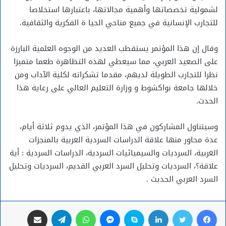
لشمولية تخصصاتها وأهمية مجالاتها، باعتبارها استخلاصا
للتجارب الإنسانية في جميع مناحي الحيا ة الفكرية والثقافية.
وقال إن هذا المؤتمر يستقطب العديد من الوجوه العلمية البارزة
على الصعيد العربي، مما سيعطي لهذه التظاهرة طعما متميزا
نظرا للتجارب الطويلة لديهم، مقدما تشكراته لكلية الآداب ومن
خلالها جامعة نواكشوط و وزارة التعليم العالي على رعاية هذا
الحدث.
وسيتناول المشاركون في هذا المؤتمر، الذي يدوم ثلاثة أيام،
عدة محاور منها علاقة الدراسات السردية العربية بالمنجزات
الغربية، السرديات والسيميائيات السردية، الدراسات السردية : أية
علاقة؟، السرديات وتحليل السرد العربي القديم، السرديات وتحليل
السرد العربي الحديث .
فيسبوك
تويتر
لينكدإن
سكايب
ماسنجر
واتساب
تيلقرام
مشاركة عبر البريد