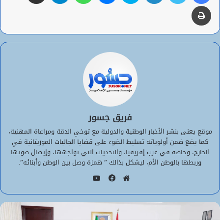
طباعة
فريق جسور
موقع يعنى بنشر الأخبار الوطنية والدولية مع توخي الدقة ومراعاة المهنية،
كما يضع ضمن أولوياته تسليط الضوء على قضايا الجاليات الموريتانية في
الخارج، وخاصة في غرب إفريقيا، والتحديات التي تواجهها، وإيصال صوتها
وربطها بالوطن الأم، ليشكل بذالك ” همزة وصل بين الوطن وأبنائه”.
يوتيوب
موقع
فيسبوك
الويب