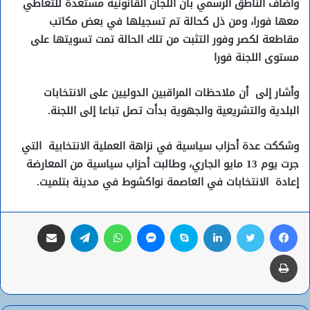
وأضاف الناطق الرسمي بأن اللجان القانونية مستعدة للتعاطي
معها فورا، ومن ذل كحالة تم تسجيلها في بعض مكاتب
مقاطعة لكصر وفور التثبت من تلك الحالة تمت تسويتها على
مستوى اللجنة فورا
وأشار إلى
أن ملاحظات المراقبين الدوليين على الانتخابات
البلدية والتشريعية والجهوية بدأت تصل تباعا إلى اللجنة.
وشككت عدة أحزاب سياسية في نزاهة العملية الانتخابية
التي
جرت يوم 13 مايو الجاري، وطالبت أحزاب سياسية من المعارضة
إعادة
الانتخابات في العاصمة نواكشوط في مدينة بتلميت.
فيسبوك
تويتر
لينكدإن
سكايب
ماسنجر
واتساب
تيلقرام
مشاركة عبر البريد
طباعة