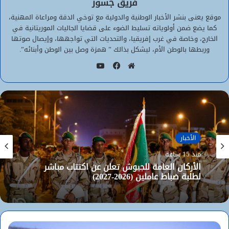
فريق جسور
موقع يعنى بنشر الأخبار الوطنية والدولية مع توخي الدقة ومراعاة المهنية،
كما يضع ضمن أولوياته تسليط الضوء على قضايا الجاليات الموريتانية في
الخارج، وخاصة في غرب إفريقيا، والتحديات التي تواجهها، وإيصال صوتها
وربطها بالوطن الأم، ليشكل بذالك ” همزة وصل بين الوطن وأبنائه”.
يوتيوب
موقع
فيسبوك
الويب
الأخبار
منذ 15 ساعة
الأركان العامة للجيوش تعلن عن اكتتاب مباشر
لطلبة ضباط عاملين (2026-2027)