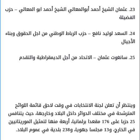
23. عثمان الشيخ أحمد أبوالمعالي الشيخ أحمد ابو المعالي – حزب
الفضيلة
24. السعد لوليد نافع – حزب الرباط الوطني من اجل الحقوق وبناء
الأجيال
25. سانغوت عثمان – الاتحاد من أجل الديمقراطية والتقدم
وينتظر أن تعلن لجنة الانتخابات في وقت لاحق قائمة اللوائح
المترشحة في مختلف الدوائر داخل البلاد وخارجها، حيث يتنافس
25 حزبا على 176 مقعدا برلمانيا، أربعة منها لتمثيل الموريتانيين
في الخارج، و13 مجلسا جهويا، و238 بلدية في عموم البلاد.