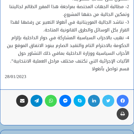
2- مطالبة الجهات المختصة بمراجعة هذا المقرر الظالم لجاليتنا
وتمكين الجالية من حقها المشروع.
3- نناشد الجالية الموريتانية في آنغولا التعبير عن رفضها لهذا
القرار بكل الوسائل والطرق القانونية المتاحة.
4- نهيب بالاحزاب السياسية المشاركة في حوار الداخلية بإلزام
الحكومة بالاحترام التام والتقيد الصارم ببنود الاتفاق الموقع بين
الأحزاب السياسية ووزارة الداخلية بمافي ذلك التشاور حول
الآليات الإجرائية التي تكتنف مختلف مراحل العملية الانتخابية”.
قسم تواصل بآنغولا
28/01/2023
فيسبوك
تويتر
لينكدإن
سكايب
ماسنجر
واتساب
تيلقرام
مشاركة عبر البريد
طباعة