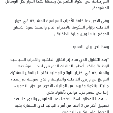
الموريتانية في آنكولا التعبير عن رفضها لهذا القرار بكل الوسائل
المشروعة,
وفي الأخير دعا كافة الأحزاب السياسية المشاركة في حوار
الداخلية بإلزام الحكومة بالاحترام التام والتقيد ببنود الاتفاق
الموقع بينها وبين وزارة الداخلية ,
وهذا نص بيان القسم:
“بعد التفاؤل الذي ساد إثر اتفاق الداخلية والاحزاب السياسية
الوطنية والذي أعطى الجاليات الحق في انتخاب مرشحيها
والمشاركة في اختيار اللوائح الوطنية تفاجأنا بالمقرر المشترك
الموقع من وزيري الداخلية والخارجية والذي بموجبه تم إقصاء
جاليتنا بآنغولا وغيرها من الجاليات الأخرى من حق التصويت.
إننا في قسم حزب تواصل بآنغولا نعلن:
1- رفضنا المطلق لهذا الاقصاء غير القانوني والذي جاء بعد
تسجيل أكثر من 3 آلاف من أفراد الجالية لدى السفارة بغية
الحصول على مكاتب للتصويت.