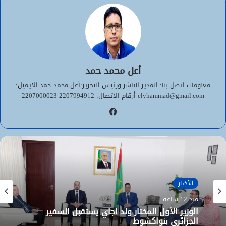
أعل محمد حمد
معلومات اتصل بنا: المدير الناشر ورئيس التحرير:أعل محمد حمد الايميل:
elyhammad@gmail.com أرقام الاتصال: 2207994912 2207000023
فيسبوك
الأخبار
منذ 12 ساعة
الوزير الأول المختار ولد اجاي يستقبل السفير
الجزائري بنواكشوط