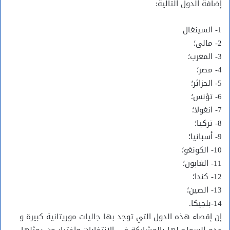
إضافة الدول التالية:
1- السينغال
2- مالي؛
3- المغرب؛
4- مصر؛
5- الجزائر؛
6- تؤنس؛
7- انغولا؛
8- تركيا؛
9- أسبانيا؛
10- الكونغو؛
11- الغابون؛
12- كندا؛
13- الصين؛
14-بلجيكا.
إن إقصاء هذه الدول التي توجد بها جاليات موريتانية كبيرة و
عدم السماح لها بالمشاركة في الانتخابات واختيار من يمثلها