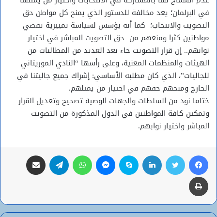
في البرلمان؛ يعد مخالفة للدستور الذي يمنح كل مواطن حق
التصويت والانتخاب؛ كما أنه يؤسس لسياسة تمييزية تقصي
مواطنين كثرا ومنعهم من حق التصويت المباشر في اختيار
نوابهم.. إن قرار التصويت جاء بعد العديد من المطالبات من
الهيئات والمنظمات المعنية، وعلى رأسها “النادي الموريتاني
للجاليات”، الذي كان مطلبه الأساسي: إشراك جميع جاليتنا في
الخارج ومنحهم حقهم في اختيار من يمثلهم.
ختاما نود من السلطات والجهات الوصية تصحيح وتعديل القرار
وتمكين كافة المواطنين في الدول المذكورة من التصويت
المباشر واختيار نوابهم.
فيسبوك
تويتر
لينكدإن
سكايب
ماسنجر
واتساب
تيلقرام
مشاركة عبر البريد
طباعة