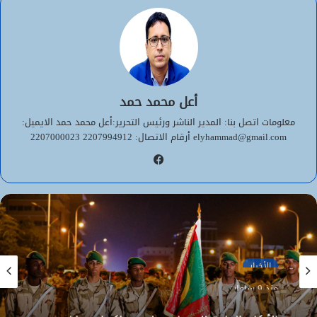
أعل محمد حمد
معلومات اتصل بنا: المدير الناشر ورئيس التحرير:أعل محمد حمد الايميل:
elyhammad@gmail.com أرقام الاتصال: 2207994912 2207000023
فيسبوك
الأخبار
منذ 9 ساعات
الأخبار
الأركان العامة للجيوش تعلن عن اكتتاب مباشر
منذ 9 ساعات
لطلبة ضباط عاملين (2026-2027)