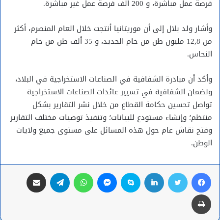
فرصة عمل مباشرة، و 200 ألف فرصة عمل غير مباشرة.
وأشار ولد بلال إلى أن موريتانيا أنتجت خلال العام المنصرم، أكثر
من 12,8 مليون طن من خام الحديد، و 35 ألف طن من خام
النحاس.
وأكد أن مبادرة الشفافية في الصناعات الاستخراجية في البلاد،
ولضمان الشفافية في تسيير عائدات الصناعات الاستخراجية
تواصل تحسين حكامة القطاع من خلال نشر التقارير بشكل
منتظم؛ وإنشاء مستودع للبيانات؛ وتنفيذ توصيات مختلف التقارير
وفتح نقاش عام حول هذه المسائل على مستوى جميع ولايات
الوطن.
فيسبوك
تويتر
لينكدإن
سكايب
ماسنجر
واتساب
تيلقرام
مشاركة عبر البريد
طباعة