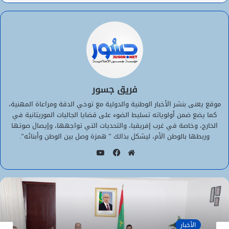
فريق جسور
موقع يعنى بنشر الأخبار الوطنية والدولية مع توخي الدقة ومراعاة المهنية،
كما يضع ضمن أولوياته تسليط الضوء على قضايا الجاليات الموريتانية في
الخارج، وخاصة في غرب إفريقيا، والتحديات التي تواجهها، وإيصال صوتها
وربطها بالوطن الأم، ليشكل بذالك ” همزة وصل بين الوطن وأبنائه”.
يوتيوب
موقع
فيسبوك
الويب
الأخبار