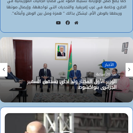
كما يضع ضمن أولوياته تسليط الضوء على قضايا الجاليات الموريتانية في
الخارج، وخاصة في غرب إفريقيا، والتحديات التي تواجهها، وإيصال صوتها
وربطها بالوطن الأم، ليشكل بذالك ” همزة وصل بين الوطن وأبنائه”.
يوتيوب
موقع
فيسبوك
الويب
الأخبار
الأخبار
منذ 20 ساعة
منذ 20 ساعة
الوزير الأول المختار ولد اجاي يستقبل السفير
الجزائري بنواكشوط
الأركان العامة للجيوش تعلن عن اكتتاب مباشر
لطلبة ضباط عاملين (2026-2027)