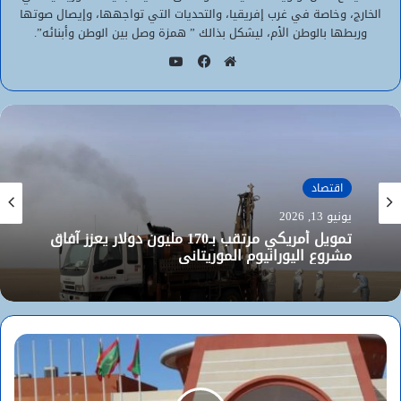
الخارج، وخاصة في غرب إفريقيا، والتحديات التي تواجهها، وإيصال صوتها
وربطها بالوطن الأم، ليشكل بذالك ” همزة وصل بين الوطن وأبنائه”.
يوتيوب
موقع
فيسبوك
الويب
اقتصاد
يونيو 13, 2026
تمويل أمريكي مرتقب بـ170 مليون دولار يعزز آفاق
مشروع اليورانيوم الموريتاني