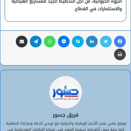
الثروة الحيوانية، من أجل التخطيط الجيد للمشاريع الهيكلية
والاستثمارات في القطاع.
فيسبوك
تويتر
لينكدإن
سكايب
ماسنجر
واتساب
تيلقرام
مشاركة عبر البريد
طباعة
فريق جسور
موقع يعنى بنشر الأخبار الوطنية والدولية مع توخي الدقة ومراعاة المهنية،
كما يضع ضمن أولوياته تسليط الضوء على قضايا الجاليات الموريتانية في