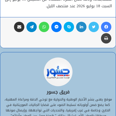
السبت 18 يوليو 2026 عند منتصف الليل.
فيسبوك
تويتر
لينكدإن
سكايب
ماسنجر
واتساب
تيلقرام
مشاركة عبر البريد
طباعة
فريق جسور
موقع يعنى بنشر الأخبار الوطنية والدولية مع توخي الدقة ومراعاة المهنية،
كما يضع ضمن أولوياته تسليط الضوء على قضايا الجاليات الموريتانية في
الخارج، وخاصة في غرب إفريقيا، والتحديات التي تواجهها، وإيصال صوتها
وربطها بالوطن الأم، ليشكل بذالك ” همزة وصل بين الوطن وأبنائه”.