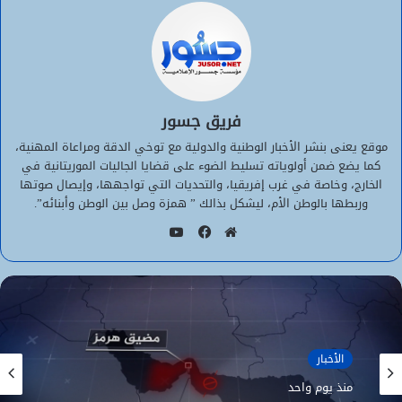
فريق جسور
موقع يعنى بنشر الأخبار الوطنية والدولية مع توخي الدقة ومراعاة المهنية،
كما يضع ضمن أولوياته تسليط الضوء على قضايا الجاليات الموريتانية في
الخارج، وخاصة في غرب إفريقيا، والتحديات التي تواجهها، وإيصال صوتها
وربطها بالوطن الأم، ليشكل بذالك ” همزة وصل بين الوطن وأبنائه”.
يوتيوب
موقع
فيسبوك
الويب
الأخبار
منذ يوم واحد