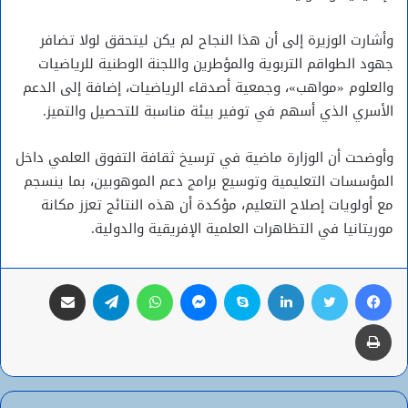
وأشارت الوزيرة إلى أن هذا النجاح لم يكن ليتحقق لولا تضافر
جهود الطواقم التربوية والمؤطرين واللجنة الوطنية للرياضيات
والعلوم «مواهب»، وجمعية أصدقاء الرياضيات، إضافة إلى الدعم
الأسري الذي أسهم في توفير بيئة مناسبة للتحصيل والتميز.
وأوضحت أن الوزارة ماضية في ترسيخ ثقافة التفوق العلمي داخل
المؤسسات التعليمية وتوسيع برامج دعم الموهوبين، بما ينسجم
مع أولويات إصلاح التعليم، مؤكدة أن هذه النتائج تعزز مكانة
موريتانيا في التظاهرات العلمية الإفريقية والدولية.
فيسبوك
تويتر
لينكدإن
سكايب
ماسنجر
واتساب
تيلقرام
مشاركة عبر البريد
طباعة