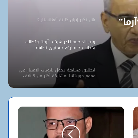
آرما”
هل تكرر إيران كارثة أفغانستان؟
وزير الداخلية يُنذر شركة “آرما” ويُطالب
بخطة عاجلة لرفع مستوى نظافة
نواكشوط
انطلاق مسابقة دخول ثانويات الامتياز في
عموم موريتانيا بمشاركة أكثر من 9 آلاف
مترشح
كيف استخدم الاحتلال سلاح الإبعاد للتفرد
بالأقصى؟
البيت الأبيض يفتح أخطر ملفات كورونا..
ماذا حدث داخل مختبر ووهان؟