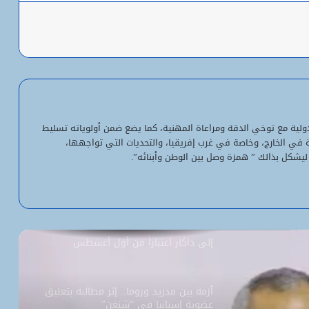
باعة
شبكة التساقطات المطرية في ولايتي
الحوض الشرقي وكوركول (الجمعة)
ولد أجاي: الإصلاحات الاقتصادية خلال الـ7
سنوات الماضية أرست أسساً لاقتصاد أكثر
لدولية مع توخي الدقة ومراعاة المهنية، كما يضع ضمن أولوياته تسليط
استقلالية وسيادة
ية في الخارج، وخاصة في غرب إفريقيا، والتحديات التي تواجهها،
ليشكل بذالك ” همزة وصل بين الوطن وأبنائه”.
“بنكيلي” يتصدر خدمات الدفع الإلكتروني
بـ1.1 مليون معاملة يومياً
السفارة الأمريكية تحيل طلبات التأشيرة
إلى داكار اعتباراً من أول أغسطس
أزمة بين مدريد وروما.. إثر مطالبة بتعليق
عضوية إسبانيا في “شنغن”