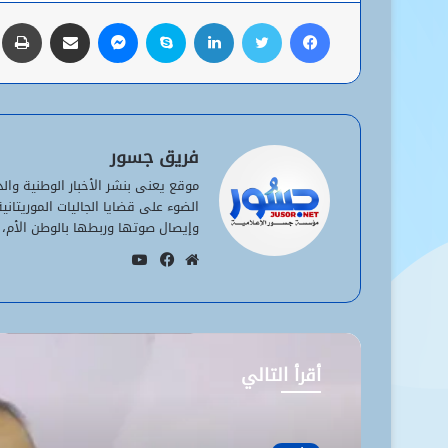
فيسبوك
تويتر
لينكدإن
سكايب
ماسنجر
مشاركة عبر البريد
ط
فريق جسور
موقع يعنى بنشر الأخبار الوطنية وا
الضوء على قضايا الجاليات الموريتان
وإيصال صوتها وربطها بالوطن الأم، 
يوتيوب
موقع
فيسبوك
الويب
أقرأ التالي