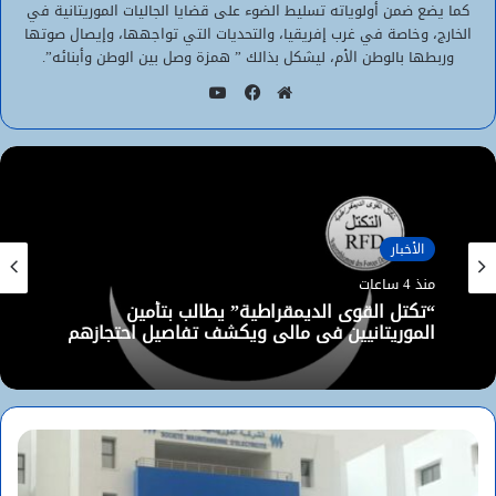
كما يضع ضمن أولوياته تسليط الضوء على قضايا الجاليات الموريتانية في
الخارج، وخاصة في غرب إفريقيا، والتحديات التي تواجهها، وإيصال صوتها
وربطها بالوطن الأم، ليشكل بذالك ” همزة وصل بين الوطن وأبنائه”.
يوتيوب
موقع
فيسبوك
الويب
الأخبار
منذ 4 ساعات
“تكتل القوى الديمقراطية” يطالب بتأمين
الموريتانيين في مالي ويكشف تفاصيل احتجازهم