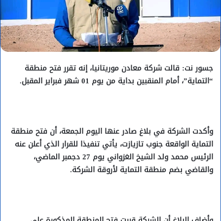
جسور نت: قالت شركة معادن موريتانيا، إنه تقرر فتح منطقة
“التماية”، أمام المنقبين بداية من يوم 01 شهر فبراير المقبل.
وأكدت الشركة في بلاغ صادر عنها اليوم الجمعة، أن فتح منطقة
التماية الواقعة جنوب تازيازت، يأتي تنفيذا للقرار الذي أعلن عنه
الرئيس محمد ولد الشيخ الغزواني يوم 27 دجمبر الماضي،
والقاضي بضم منطقة التماية لأروقة الشركة.
وأضاف البلاغ أن الشركة قررت فتح المنطقة المذكورة على