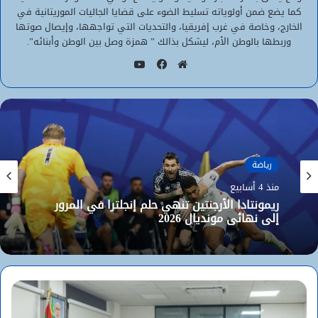
كما يضع ضمن أولوياته تسليط الضوء على قضايا الجاليات الموريتانية في
الخارج، وخاصة في غرب إفريقيا، والتحديات التي تواجهها، وإيصال صوتها
وربطها بالوطن الأم، ليشكل بذالك ” همزة وصل بين الوطن وأبنائه”.
يوتيوب
موقع
فيسبوك
الويب
رياضة
منذ 4 أسابيع
ريمونتادا الأرجنتين تنهي حلم إنجلترا في المرور
إلى نهائي مونديال 2026