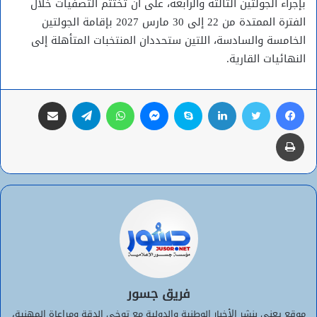
بإجراء الجولتين الثالثة والرابعة، على أن تُختتم التصفيات خلال
الفترة الممتدة من 22 إلى 30 مارس 2027 بإقامة الجولتين
الخامسة والسادسة، اللتين ستحددان المنتخبات المتأهلة إلى
النهائيات القارية.
فيسبوك
تويتر
لينكدإن
سكايب
ماسنجر
واتساب
تيلقرام
مشاركة عبر البريد
طباعة
فريق جسور
موقع يعنى بنشر الأخبار الوطنية والدولية مع توخي الدقة ومراعاة المهنية،