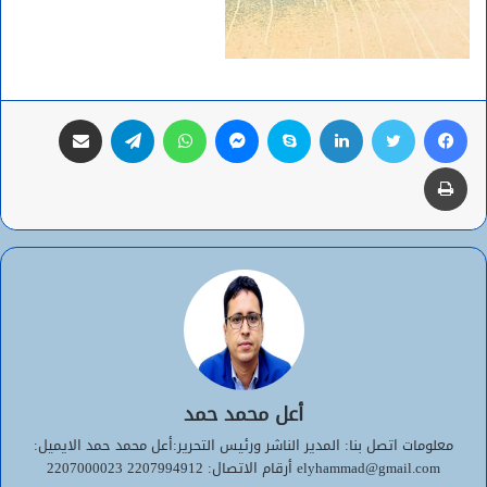
فيسبوك
تويتر
لينكدإن
سكايب
ماسنجر
واتساب
تيلقرام
مشاركة عبر البريد
طباعة
أعل محمد حمد
معلومات اتصل بنا: المدير الناشر ورئيس التحرير:أعل محمد حمد الايميل:
elyhammad@gmail.com أرقام الاتصال: 2207994912 2207000023