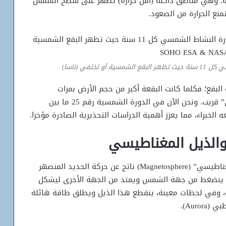
ية؛ وهي مناطق داكنة (أقل حرارة) تظهر على سطح الشمس
نع الحرارة من الصعود.
ختفي (ناسا)
البقع؛ فكلما كانت البقعة أكبر من حجم الأرض بمرات
ومعقدة في شكلها، كان ذلك إنذارا بـ”زلزال شمسي” قريب. ونحن الآن في الدورة الشمسية رقم 25 ما بين
ع والذيل المغناطيسي
الأرض ليست عاجزة تماما؛ فهي محمية بـ “غلاف مغناطيسي” (Magnetosphere) ناتج عن حركة الحديد المنصهر
ف، ينضغط من جهة الشمس ويمتد من الجهة الأخرى ليشكل
، وفي لحظات معينة، ينقطع هذا الذيل ويطلق طاقة هائلة
Aur).