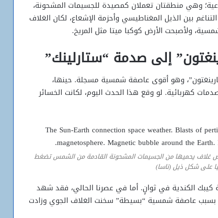
شعاعية؛ وهي منطقتان تعملان كمصيدة للجسيمات المشحونة،
تناغم بين الذيل المغناطيسي وأحزمة الإشعاع، لكان الغلاف
مسية، ولأصبحت الأرض كوكبا ميتا مثل المريخ.
رينغتون” إلى صدمة “ستارلينك”
؛ ففي عام 1859، وقع “حدث كارينغتون”، وهو أقوى عاصفة شمسية مسجلة. حينها،
مات كهربائية. لو وقع هذا الحدث اليوم، لكانت الخسائر
ض غلاف يحميها من الجسيمات المشحونة القادمة من الشمس تضغط
ا على شكل ذيل (ناسا)
مقاطعة كيبك الكندية في ثوانٍ. أما في عصرنا الحالي، فقد شهد
ة “ستارلينك” بسبب عاصفة شمسية “بسيطة” سخنت الغلاف الجوي وزادت