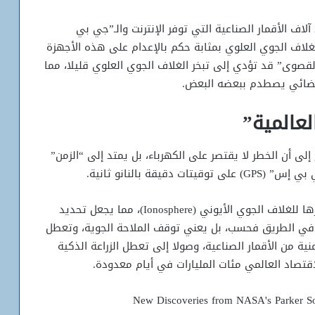
اف الأقمار الصناعية التي توفر الإنترنت والـ”جي بي
لاف الجوي العلوي بمثابة حكم بالإعدام على هذه الأجهزة
لقصوى” قد تؤدي إلى تبخر الغلاف الجوي العلوي قليلا، مما
 فضائي يصطدم ببعضه البعض.
لعالمية”
أبريل/نيسان 2026 تشير بوضوح إلى أن الخطر لا يقتصر على الكهرباء، بل يمتد إلى “الزمن”
قة بالنانو ثانية.
فالعواصف الشمسية تشوه إشارات الراديو أثناء عبورها للغلاف الجوي الأيوني (Ionosphere)، مما يجعل تحديد
ك في الطريق فحسب، بل يعني توقف الملاحة الجوية، وتعطل
نية من الأقمار الصناعية، وصولا إلى تعطل الزراعة الذكية
اقتصاد العالمي مئات المليارات في أيام معدودة.