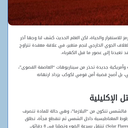
ز للاستقرار والحياة، لكن العلم الحديث كشف لنا وجها آخر
غلاف الجوي الخارجي لنجم متغير، في علاقة معقدة تتراوح
د تعيدنا إلى عصور ما قبل الكهرباء.
راسات بريطانية وأمريكية جديدة تحذر من سيناريوهات “العاصفة القصوى”،
 بل أصبح قضية أمن قومي لكوكب يزداد ارتهانه
ل الإكليلية
 فالشمس تتكون من “البلازما”، وهي حالة للمادة تتصرف
خطوط المغناطيسية داخل الشمس ثم تنقطع فجأة، تطلق