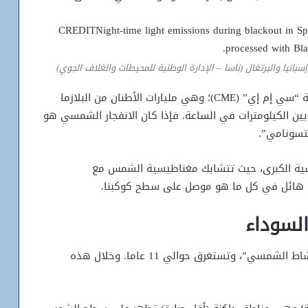
إسبانيا والبرتغال (ناسا – الإدارة الوطنية للمحيطات والغلاف الجوي)
لكن الخطر الأكبر يتمثل في الكتل الإكليلية المقذوفة “سي إم إي” (CME)؛ وهي مليارات الأطنان من البلازما
ين الكيلومترات في الساعة. فإذا كان الانفجار الشمسي هو
لتسونامي”.
ية الكبرى، حيث تتشابك مغناطيسية الشمس مع
ي هائل في كل ما هو موصل على سطح كوكبنا.
تتبع الشمس دورة نشاط منتظمة تعرف بـ”دورة النشاط الشمسي”، وتستغرق حوالي 11 عاما. وخلال هذه