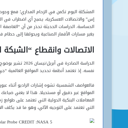
المشكلة اليوم تكمن في الزحام المداري؛ فمع وجود آل
إس” والاتصالات العسكرية، يصبح أي اضطراب في الغ
الحساسة. الدراسات الحديثة تحذر من أن “العاصفة ا
يغير مسارات الأقمار الصناعية ويحولها إلى حطام
الاتصالات وانقطاع “الشبكة ا
الدراسة الصادرة في 
نفسه. إذ تعتمد أنظمة تحديد المواقع العالمية “جي بي إس” (GPS) على توقيتات دقي
المواقع غير دقيق أو مستحيلا. هذا لا يعني ضياع
المعاملات البنكية الدولية التي تعتمد على طوابع زم
التي تعتمد على التوجيه الآلي، وهو ما قد يكلف ال