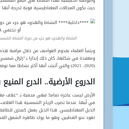
والبوصلة الحقيقية لهذا النشاط هي البقع الشمس
حيث تكون المجالات المغناطيسية قوية لدرجة أنها تم
النشاط والهدوء هو جزء من دورة النشاط الشمسي كل 11 سنة حيث تظهر البقع الشمسية أو ت
ويتنبأ العلماء بقدوم العواصف من خلال مراقبة هذه 
(2020- 2021) والتي أثبتت أنها أكثر نشاطا مما توقعه الخبراء، مما يعزز أهمية الدراسات التحذيرية الصادرة مؤخرا.
الدروع الأرضية.. الدرع المني
في لُبها. عندما تضرب الرياح الشمسية هذا الغلا
الذيل المغناطيسي. هذا الذيل يعمل كمخزن للطاقة
تعود نحو القطبين، وهو ما يولد ظاهرة الشفق القطبي (ora