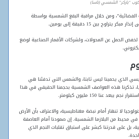
كوب “باركر” الشمسي (ناسا)
ية الفضائية”، ومن خلال مراقبة البقع الشمسية بواسطة
راوح بين 15 دقيقة إلى يومين.
لخفض الحمل عن المحولات، ولشركات الأقمار الصناعية لوضع
كتروني.
وم
سي الذي يحمينا ليس ثابتا، والشمس التي تدفئنا هي
فيا، تذكرنا هذه العواصف الشمسية بحجمنا الحقيقي في هذا
د عنا 150 مليون كيلومتر.
تساؤلات متصاعدة حول وفاة هاوا با
نولوجيا لا تنهار أمام نبضة مغناطيسية، والاعتراف بأن الأرض
بانتظار توضيحات رسمية من النيابة
في محيط من البلازما الشمسية. إن صمودنا أمام العاصفة
، بل على قدرتنا كبشر على استباق تقلبات النجم الذي
موريتانيا وإسبانيا تبحثان تفعيل اتفاق
حدة.