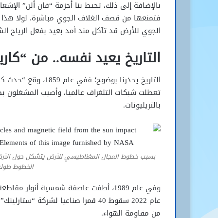
بالإضافة إلى ذلك، تحيط بنا أحزمة “فان ألن” الإ
فتمنعها من قصف الغلاف الجوي مباشرة. لولا هذا ال
الجوي للأرض قد تآكل منذ أمد بعيد بفعل الرياح الش
التاريخ يعيد نفسه.. من “كا
التاريخ يحذرنا بوضوح
تعطلت شبكات التلغراف عالميا، وأصيب المشغلون بصد
بالتريليونات.
بسبب خطوط المجال المغناطيسي للأرض يتشكل حول الأر
الخطوط طولي
وفي عام 1989، أطفت عاصفة شمسية أنوار 
عام 2022 سقوط 40 قمرا صناعيا لشرك
من مقاومة الهواء.