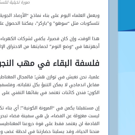
صورة تخيلية لتلس
ويعمل العلماء اليوم على بناء نماذج “الأرصاد الجو
تلسكوبات مثل “سوهو” و”باركر”، يمكننا الحصول على إنذار مبكر يت
هذا الوقت، وإن كان قصيرا، يكفي لشركات الكهرباء 
أجهزتها في “وضع النوم” لحمايتها من الاحتراق الإل
فلسفة البقاء في مهب النج
علميا، نحن نعيش في توازن هش؛ فالمجال المغناطي
مفاعل اندماجي لا يمكن التنبؤ بكل تقلباته. وفلس
الكون؛ فنحن كائنات تعتمد في بقائها التقني على استقرار نجم يبع
إن مستقبلنا يكمن في “المرونة الكونية”؛ أي بناء تك
ليست معزولة عن الفضاء، بل هي سفينة فضاء تبحر 
القادمة لن يعتمد فقط على قوة دروعنا المغناطيسية
منحنا الحياة، وقد يسلبنا حضارتنا في لحظة غضب وا