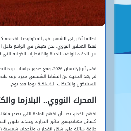
لطالما نُظر إلى الشمس في الميثولوجيا القديمة كرم
لهذا العملاق النووي. نحن نعيش في الواقع داخل ال
بين الدفء الواهب للحياة والانفجارات الكونية التي ق
ففي أبريل/نيسان 2026، ومع صدور د
لم يعد الحديث عن النشاط الشمسي مجرد ترف علمي،
للسيليكون والشبكات اللاسلكية يوما بعد يوم.
المحرك النووي.. البلازما والكت
لفهم الخطر، يجب أن نفهم المادة التي يصدر منها.
كسائل مغناطيسي فائق الحرارة. وعندما تلتوي ال
طاقة هائلة على شكل انفجارات وتأججات شمسية (Solar Flares) تنتقل بسرعة الضوء وتصلنا في 8 دقائق.