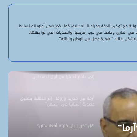
ولد أجاي: الإصلاحات الاقتصادية خلال الـ7
سنوات الماضية أرست أسساً لاقتصاد أكثر
لدولية مع توخي الدقة ومراعاة المهنية، كما يضع ضمن أولوياته تسليط
استقلالية وسيادة
ية في الخارج، وخاصة في غرب إفريقيا، والتحديات التي تواجهها،
ليشكل بذالك ” همزة وصل بين الوطن وأبنائه”.
“بنكيلي” يتصدر خدمات الدفع الإلكتروني
بـ1.1 مليون معاملة يومياً
السفارة الأمريكية تحيل طلبات التأشيرة
إلى داكار اعتباراً من أول أغسطس
أزمة بين مدريد وروما.. إثر مطالبة بتعليق
عضوية إسبانيا في “شنغن”
آرما”
هل تكرر إيران كارثة أفغانستان؟