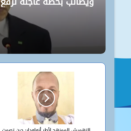
ويُطالب بخطة عاجلة لرفع
مستوى نظافة نواكشوط
التهميش الممنهج لأطر أنواودار: حين تصمت