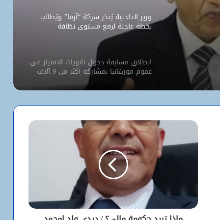
وزير الداخلية يُنذر شركة “آرما” ويُطالب
بخطة عاجلة لرفع مستوى نظافة
نواكشوط
انطلاق مسابقة دخول ثانويات الامتياز في
عموم موريتانيا بمشاركة أكثر من 9 آلاف
مترشح
كيف استخدم الاحتلال سلاح الإبعاد للتفرد
بالأقصى؟
البيت الأبيض يفتح أخطر ملفات كورونا..
ماذا حدث داخل مختبر ووهان؟
شبكة التساقطات المطرية في ولايتي
الحوض الشرقي وكوركول (الجمعة)
ماذا تريد حكومة مالي؟ / ديدي ولد امحمد