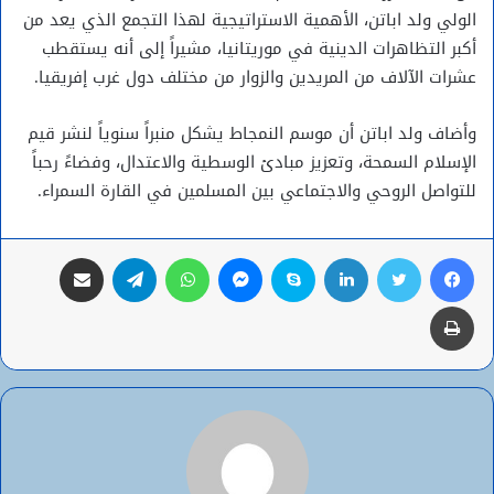
الولي ولد اباتن، الأهمية الاستراتيجية لهذا التجمع الذي يعد من
أكبر التظاهرات الدينية في موريتانيا، مشيراً إلى أنه يستقطب
عشرات الآلاف من المريدين والزوار من مختلف دول غرب إفريقيا.
وأضاف ولد اباتن أن موسم النمجاط يشكل منبراً سنوياً لنشر قيم
الإسلام السمحة، وتعزيز مبادئ الوسطية والاعتدال، وفضاءً رحباً
للتواصل الروحي والاجتماعي بين المسلمين في القارة السمراء.
فيسبوك
تويتر
لينكدإن
سكايب
ماسنجر
واتساب
تيلقرام
مشاركة عبر البريد
طباعة