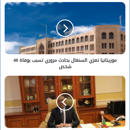
موريتانيا تعزي السنغال بحادث مروري تسبب بوفاة 40
شخص