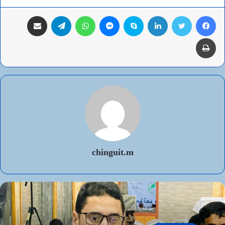
فيسبوك
تويتر
لينكدإن
سكايب
ماسنجر
واتساب
تيلقرام
مشاركة عبر البريد
طباعة
chinguit.m