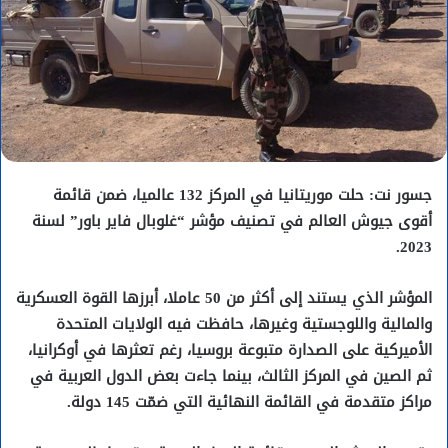
جسور نت: حلت موريتانيا في المركز 132 عالميا، ضمن قائمة
أقوى جيوش العالم في تصنيف مؤشر “غلوبال فاير باور” لسنة
2023.
المؤشر الذي يستند إلى أكثر من 50 عاملا، أبرزها القوة العسكرية
والمالية واللوجستية وغيرها، حافظت فيه الولايات المتحدة
الأميركية على الصدارة متبوعة بروسيا، رغم تعثرها في أوكرانيا،
ثم الصين في المركز الثالث، بينما جاءت بعض الدول العربية في
مراكز متقدمة في القائمة النهائية التي ضمّت 145 دولة.