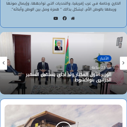
الخارج، وخاصة في غرب إفريقيا، والتحديات التي تواجهها، وإيصال صوتها
وربطها بالوطن الأم، ليشكل بذالك ” همزة وصل بين الوطن وأبنائه”.
يوتيوب
موقع
فيسبوك
الويب
الأخبار
منذ 23 ساعة
الوزير الأول المختار ولد اجاي يستقبل السفير
الجزائري بنواكشوط