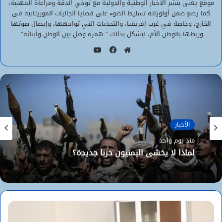
موقع يعنى بنشر الأخبار الوطنية والدولية مع توخي الدقة ومراعاة المهنية،
كما يضع ضمن أولوياته تسليط الضوء على قضايا الجاليات الموريتانية في
الخارج، وخاصة في غرب إفريقيا، والتحديات التي تواجهها، وإيصال صوتها
وربطها بالوطن الأم، ليشكل بذالك ” همزة وصل بين الوطن وأبنائه”.
يوتيوب
موقع
فيسبوك
الويب
الأخبار
الأخبار
منذ يوم واحد
منذ يوم واحد
لماذا لا يخشى اليمنيون حربا جديدة؟
“تكتل القوى الديمقراطية” يطالب بتأمين
الموريتانيين في مالي ويكشف تفاصيل احتجازهم