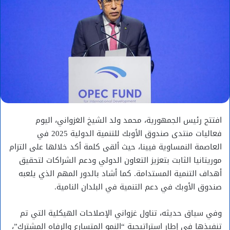
افتتح رئيس الجمهورية، محمد ولد الشيخ الغزواني، اليوم
فعاليات منتدى صندوق الأوبك للتنمية الدولية 2025 في
العاصمة النمساوية فيينا، حيث ألقى كلمة أكد خلالها على التزام
موريتانيا الثابت بتعزيز التعاون الدولي ودعم الشراكات لتحقيق
أهداف التنمية المستدامة. كما أشاد بالدور المهم الذي يلعبه
صندوق الأوبك في دعم التنمية في البلدان النامية.
وفي سياق حديثه، تناول غزواني الإصلاحات الهيكلية التي تم
تنفيذها في إطار استراتيجية “النمو المتسارع والرفاه المشترك”،