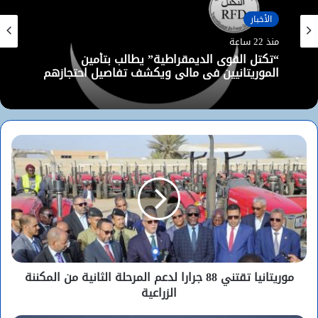
الأخبار
منذ 22 ساعة
“تكتل القوى الديمقراطية” يطالب بتأمين
الموريتانيين في مالي ويكشف تفاصيل احتجازهم
موريتانيا تقتني 88 جرارا لدعم المرحلة الثانية من المكننة
الزراعية