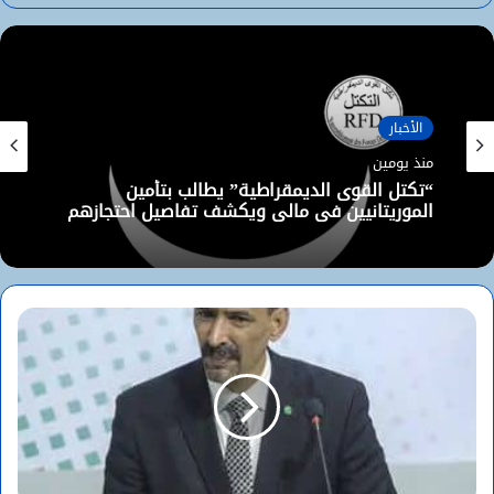
الويب
الأخبار
منذ يومين
“تكتل القوى الديمقراطية” يطالب بتأمين
الموريتانيين في مالي ويكشف تفاصيل احتجازهم