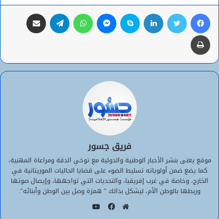
فيسبوك
تويتر
لينكدإن
سكايب
ماسنجر
واتساب
تيلقرام
مشاركة عبر البريد
طباعة
فريق جسور
موقع يعنى بنشر الأخبار الوطنية والدولية مع توخي الدقة ومراعاة المهنية،
كما يضع ضمن أولوياته تسليط الضوء على قضايا الجاليات الموريتانية في
الخارج، وخاصة في غرب إفريقيا، والتحديات التي تواجهها، وإيصال صوتها
وربطها بالوطن الأم، ليشكل بذالك ” همزة وصل بين الوطن وأبنائه”.
يوتيوب
موقع
فيسبوك