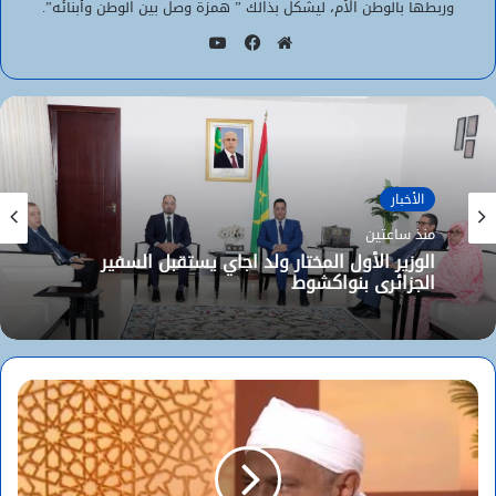
وربطها بالوطن الأم، ليشكل بذالك ” همزة وصل بين الوطن وأبنائه”.
يوتيوب
موقع
فيسبوك
الويب
الأخبار
منذ ساعتين
الوزير الأول المختار ولد اجاي يستقبل السفير
الجزائري بنواكشوط