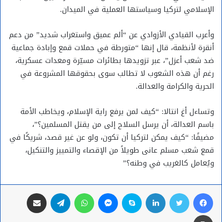
الإسلامي لتركيا وسياستها العملية في الميدان.
وأعرب القيادي الأزوادي عن “ألم عميق واستغراب شديد” من دعم
أنقرة لأنظمة، قال إنها “متورطة في حملات قمع وإبادة جماعية
ضد شعب أعزل”، عبر تزويدها بطائرات مسيّرة ومعدات عسكرية،
رغم أن هذه الشعوب لا تطالب سوى بحقوقها المشروعة في
الحرية والكرامة والعدالة.
وتساءل أغ انتالا: “كيف لمن يرفع راية الإسلام، ويخاطب الأمة
باسم العدالة، أن يرسل السلاح إلى من يقتل المسلمين؟”،
مضيفًا: “كيف يمكن لتركيا أن تكون، ولو عن غير قصد، شريكًا في
قمع شعب مسلم عانى طويلاً من الإقصاء والتمييز والتنكيل،
ويُعامل كالغريب في وطنه؟”
فيسبوك
تويتر
لينكدإن
سكايب
ماسنجر
واتساب
تيلقرام
مشاركة عبر البريد
طباعة