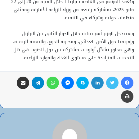
ويُعقد المؤتمر في العاصمة برازيليا خلال الفترة من 20 إلى 22
مايو 2025، بمشاركة رفيعة من وزراء الزراعة الأفارقة وممثلي
منظمات دولية وشركاء في التنمية.
وسيتدخل الوزير أمم بيباته خلال الحوار الثاني بين البرازيل
وإفريقيا حول الأمن الغذائي، ومحاربة الجوع، والتنمية الريفية،
وهي محاور تشكّل أولويات مشتركة بين دول الجنوب في ظل
التحديات المتزايدة على مستوى الغذاء والموارد الزراعية.
فيسبوك
تويتر
لينكدإن
سكايب
ماسنجر
واتساب
تيلقرام
مشاركة عبر البريد
طباعة