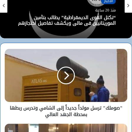
الأخبار
منذ 20 ساعة
“تكتل القوى الديمقراطية” يطالب بتأمين
الموريتانيين في مالي ويكشف تفاصيل احتجازهم
"صوملك" ترسل مولداً جديداً إلى الشامي وتدرس ربطها
بمحطة الجهد العالي