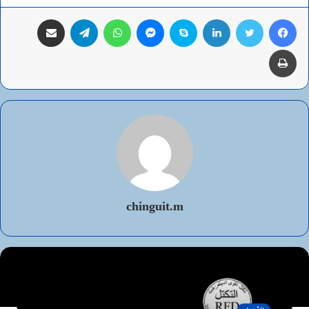
فيسبوك
تويتر
لينكدإن
سكايب
ماسنجر
واتساب
تيلقرام
مشاركة عبر البريد
طباعة
chinguit.m