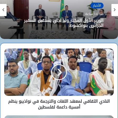
الأخبار
الأخبار
منذ 15 ساعة
منذ 14 ساعة
الأركان العامة للجيوش تعلن عن اكتتاب مباشر
لطلبة ضباط عاملين (2026-2027)
الوزير الأول المختار ولد اجاي يستقبل السفير
الجزائري بنواكشوط
النادي الثقافي لمعهد اللغات والترجمة في نواذيبو ينظم
أمسية داعمة لفلسطين