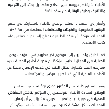
الأطباء لا يقتصر دورهم على العلاج فقط، بل يمتد إلى
التوعية
والتثقيف وطرق الوقاية
من هذه الآفة.
وأشار إلى استعداد السلك الوطني للأطباء للمشاركة في جميع
الجهود الحكومية والهيئات والمنظمات المختصة
في مكافحة
المخدرات، مؤكدًا أن هذه الظاهرة تحتاج إلى تحرك جماعي على
كافة الأصعدة.
كما تطرق ولد الزين إلى موضوع آخر مطروح في المؤتمر، وهو
الدعاية في المجال الطبي
، مؤكدًا أن
مدونة أخلاق المهنة
تحرم
ممارسة الطب كتجارة، ليظل الطب في خدمة الإنسان بعيدًا عن
الأطماع المادية التي قد تضر بالمرضى والمجتمعات.
وفي السياق ذاته، قال
الدكتور فوزي بوگره
، عضو المجلس
الوطني لعمادة الأطباء التونسيين، إن المؤتمر يناقش
المشاكل
الصحية
في موريتانيا والمغرب العربي، مشيرًا إلى أن
إدمان
المخدرات
يشكل
مشكلة كبيرة
في المنطقة. وأضاف بوگره أن