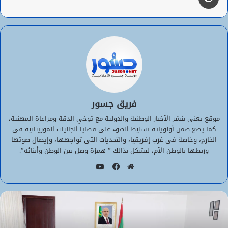
فريق جسور
موقع يعنى بنشر الأخبار الوطنية والدولية مع توخي الدقة ومراعاة المهنية،
كما يضع ضمن أولوياته تسليط الضوء على قضايا الجاليات الموريتانية في
الخارج، وخاصة في غرب إفريقيا، والتحديات التي تواجهها، وإيصال صوتها
وربطها بالوطن الأم، ليشكل بذالك ” همزة وصل بين الوطن وأبنائه”.
يوتيوب
موقع
فيسبوك
الويب