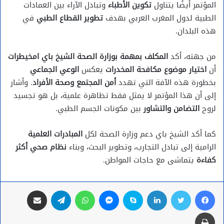
المؤتمر أيضًا يتناول
تكوين الأطباء
وتبادل الآراء بين العمادات
الطبية لدول المغرب العربي بهدف
تطوير القطاع الطبي
في
هذه البلدان.
من جهته، أكد
المكلف بمهمة بوزارة الصحة الشيخ باي امخيطرات
أن
اختيار موضوع مكافحة المخدرات
يعكس
الوعي الجماعي
بخطورة هذه الآفة التي تهدد
أمن المجتمع وصحة الأفراد
. وأشار
إلى أن هذا المؤتمر لا يمثل فقط تظاهرة علمية، بل هو تجسيد
لروح
التضامن والتشاور
بين مكونات الجسم الطبي.
كما أكد الشيخ باي دعم وزارة الصحة لكل
المبادرات العلمية
الرامية إلى تبادل التجارب، وتطوير البحث، وبناء
نظام صحي أكثر
كفاءة
يتماشى مع حاجات المواطن.
فيسبوك
تويتر
لينكدإن
سكايب
ماسنجر
واتساب
تيلقرام
مشاركة عبر البريد
طباعة