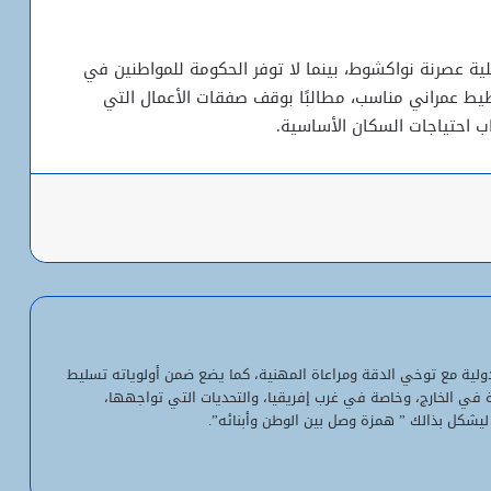
خصيص 50 مليار أوقية لعملية عصرنة نواكشوط، بينما لا توفر الحكومة للمواطنين في
طيط عمراني مناسب، مطالبًا بوقف صفقات الأعمال التي
 احتياجات السكان الأساسية.
باعة
شبكة التساقطات المطرية في ولايتي
الحوض الشرقي وكوركول (الجمعة)
ولد أجاي: الإصلاحات الاقتصادية خلال الـ7
سنوات الماضية أرست أسساً لاقتصاد أكثر
لدولية مع توخي الدقة ومراعاة المهنية، كما يضع ضمن أولوياته تسليط
استقلالية وسيادة
ية في الخارج، وخاصة في غرب إفريقيا، والتحديات التي تواجهها،
ليشكل بذالك ” همزة وصل بين الوطن وأبنائه”.
“بنكيلي” يتصدر خدمات الدفع الإلكتروني
بـ1.1 مليون معاملة يومياً