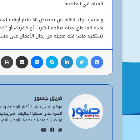
المياه في العاصمة.
واستغرب ولد ابهاه من ت
هذه المناطق مياه صالحة للشرب، أو كهرباء، أو تخ
تستفيد منها فئة معينة من رجال الأعمال على حساب
فيسبوك
تويتر
لينكدإن
سكايب
ماسنجر
مشاركة عبر البريد
ط
فريق جسور
موقع يعنى بنشر الأخبار الوطنية وا
الضوء على قضايا الجاليات الموريتان
وإيصال صوتها وربطها بالوطن الأم، 
يوتيوب
موقع
فيسبوك