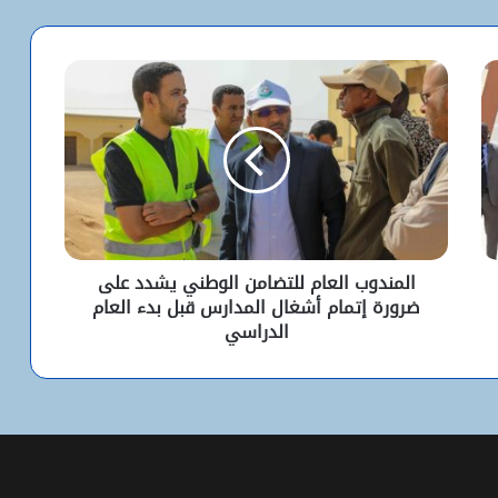
كيف استخدم الاحتلال سلاح الإبعاد للتفرد
بالأقصى؟
البيت الأبيض يفتح أخطر ملفات كورونا..
ماذا حدث داخل مختبر ووهان؟
شبكة التساقطات المطرية في ولايتي
الحوض الشرقي وكوركول (الجمعة)
المندوب العام للتضامن الوطني يشدد على
ضرورة إتمام أشغال المدارس قبل بدء العام
ولد أجاي: الإصلاحات الاقتصادية خلال الـ7
الدراسي
سنوات الماضية أرست أسساً لاقتصاد أكثر
استقلالية وسيادة
“بنكيلي” يتصدر خدمات الدفع الإلكتروني
بـ1.1 مليون معاملة يومياً