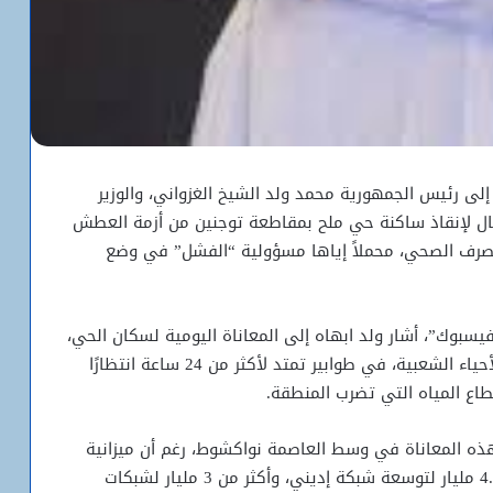
 إلى رئيس الجمهورية محمد ولد الشيخ الغزواني، والوزير
وفعال لإنقاذ ساكنة حي ملح بمقاطعة توجنين من أزمة العطش
والصرف الصحي، محملاً إياها مسؤولية “الفشل” في وضع
وك”، أشار ولد ابهاه إلى المعاناة اليومية لسكان الحي،
حيث يقف المواطنون، بمن فيهم ربات المنازل في الأحياء الشعبية، في طوابير تمتد لأكثر من 24 ساعة انتظارًا
طاع المياه التي تضرب المنطقة.
ذه المعاناة في وسط العاصمة نواكشوط، رغم أن ميزانية
وزارة المياه تصل إلى 48 مليار أوقية، مع تخصيص 4.5 مليار لتوسعة شبكة إديني، وأكثر من 3 مليار لشبكات