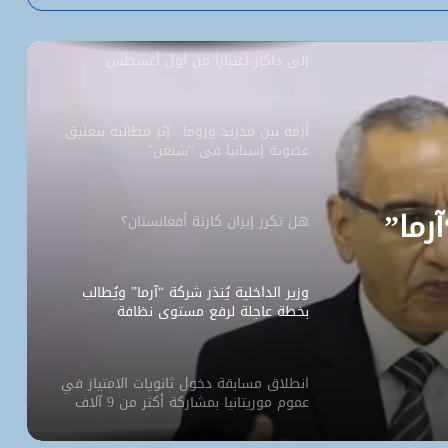
السفارة الأمريكية تحيل طلبات التأشيرة
إلى داكار اعتباراً من أول أغسطس
أزمة بين مدريد وروما.. إثر مطالبة بتعليق
عضوية إسبانيا في “شنغن”
آرما”
هل تكرر إيران كارثة أفغانستان؟
وزير الداخلية يُنذر شركة “آرما” ويُطالب
بخطة عاجلة لرفع مستوى نظافة
نواكشوط
انطلاق مسابقة دخول ثانويات الامتياز في
عموم موريتانيا بمشاركة أكثر من 9 آلاف
مترشح