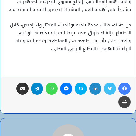
والمساهمة الفعالة في إنجاح مشروع المدرسة الجمهورية،
مشدداً على أهمية العمل المشترك لتحقيق التنمية المستدامة.
من جهته، طالب عمدة بلدية بوتلميت، المختار ولد إميجن، خلال
الاجتماع، بإنشاء طريق معبد يربط المدينة بعاصمة الولاية،
والعمل على تأسيس جامعة في المقاطعة، ودعم التعاونيات
الزراعية للنهوض بالقطاع الزراعي المحلي.
فيسبوك
تويتر
لينكدإن
سكايب
ماسنجر
واتساب
تيلقرام
مشاركة عبر البريد
طباعة