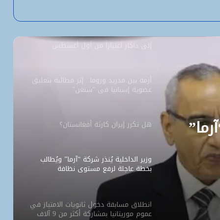
بـ1.1 مليون معاملة يومياً
السفارة الأمريكية تحيل طلبات التأشيرة
إلى داكار اعتباراً من أول أغسطس
أزمة بين مدريد وروما.. إثر مطالبة بتعليق
عضوية إسبانيا في “شنغن”
آرما”
هل تكرر إيران كارثة أفغانستان؟
وزير الداخلية يُنذر شركة “آرما” ويُطالب
بخطة عاجلة لرفع مستوى نظافة
نواكشوط
انطلاق مسابقة دخول ثانويات الامتياز في
عموم موريتانيا بمشاركة أكثر من 9 آلاف