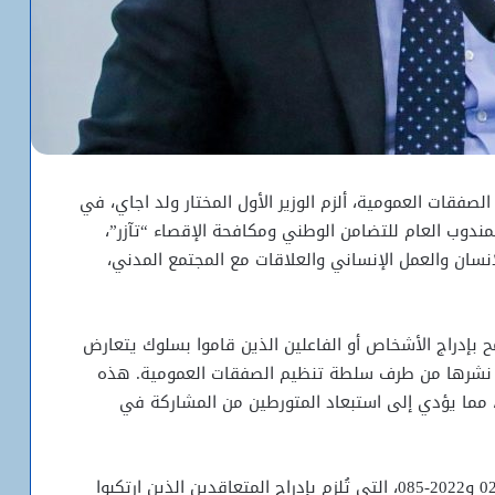
فقات العمومية، ألزم الوزير الأول المختار ولد اجاي، في
المندوب العام للتضامن الوطني ومكافحة الإقصاء “تآزر”،
ان والعمل الإنساني والعلاقات مع المجتمع المدني،
بإدراج الأشخاص أو الفاعلين الذين قاموا بسلوك يتعارض
تم نشرها من طرف سلطة تنظيم الصفقات العمومية. هذه
دة، مما يؤدي إلى استبعاد المتورطين من المشاركة في
وأشار التعميم إلى مواد من المرسومين رقم 2021-024 و2022-085، التي تُلزم بإدراج المتعاقدين الذين ارتكبوا