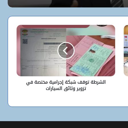
مترشح
كيف استخدم الاحتلال سلاح الإبعاد للتفرد
بالأقصى؟
البيت الأبيض يفتح أخطر ملفات كورونا..
ماذا حدث داخل مختبر ووهان؟
شبكة التساقطات المطرية في ولايتي
الحوض الشرقي وكوركول (الجمعة)
الشرطة توقف شبكة إجرامية مختصة في
تزوير وثائق السيارات
ولد أجاي: الإصلاحات الاقتصادية خلال الـ7
سنوات الماضية أرست أسساً لاقتصاد أكثر
استقلالية وسيادة
“بنكيلي” يتصدر خدمات الدفع الإلكتروني
بـ1.1 مليون معاملة يومياً