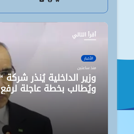
يوتيوب
موقع
فيسبوك
الويب
أقرأ التالي
الأخبار
منذ ساعتين
وزير الداخلية يُنذر شركة “
ويُطالب بخطة عاجلة لرفع
مستوى نظافة نواكشوط