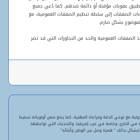
طبيق عقوبات مؤقتة أو دائمة ضدهم. كما دُعي جميع
اءات الصفقات إلى سلطة تنظيم الصفقات العمومية، مع
الموضوع بشكل صارم.
يذ الصفقات العمومية والحد من التجاوزات التي قد تضر
باعة
شبكة التساقطات المطرية في ولايتي
الحوض الشرقي وكوركول (الجمعة)
ولد أجاي: الإصلاحات الاقتصادية خلال الـ7
سنوات الماضية أرست أسساً لاقتصاد أكثر
لدولية مع توخي الدقة ومراعاة المهنية، كما يضع ضمن أولوياته تسليط
استقلالية وسيادة
ية في الخارج، وخاصة في غرب إفريقيا، والتحديات التي تواجهها،
ليشكل بذالك ” همزة وصل بين الوطن وأبنائه”.
“بنكيلي” يتصدر خدمات الدفع الإلكتروني