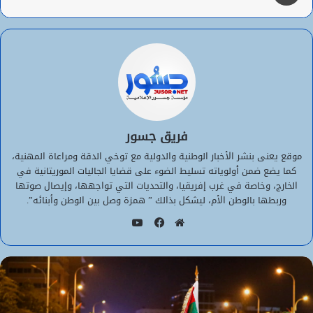
فريق جسور
موقع يعنى بنشر الأخبار الوطنية والدولية مع توخي الدقة ومراعاة المهنية،
كما يضع ضمن أولوياته تسليط الضوء على قضايا الجاليات الموريتانية في
الخارج، وخاصة في غرب إفريقيا، والتحديات التي تواجهها، وإيصال صوتها
وربطها بالوطن الأم، ليشكل بذالك ” همزة وصل بين الوطن وأبنائه”.
يوتيوب
موقع
فيسبوك
الويب