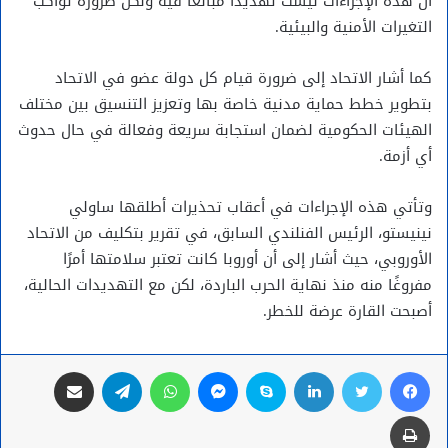
أن هذه الإجراءات ليست تهديدًا مبالغًا فيه ولكن ضرورة تواكب
التغيرات الأمنية والبيئية.
كما أشار الاتحاد إلى ضرورة قيام كل دولة عضو في الاتحاد
بتطوير خطط حماية مدنية خاصة بها وتعزيز التنسيق بين مختلف
الهيئات الحكومية لضمان استجابة سريعة وفعالة في حال حدوث
أي أزمة.
وتأتي هذه الإجراءات في أعقاب تحذيرات أطلقها ساولي
نينيستو، الرئيس الفنلندي السابق، في تقرير بتكليف من الاتحاد
الأوروبي، حيث أشار إلى أن أوروبا كانت تعتبر سلامتها أمرًا
مفروغًا منه منذ نهاية الحرب الباردة، لكن مع التهديدات الحالية،
أصبحت القارة عرضة للخطر.
فيسبوك
تويتر
لينكدإن
سكايب
ماسنجر
واتساب
تيلقرام
مشاركة عبر البريد
طباعة