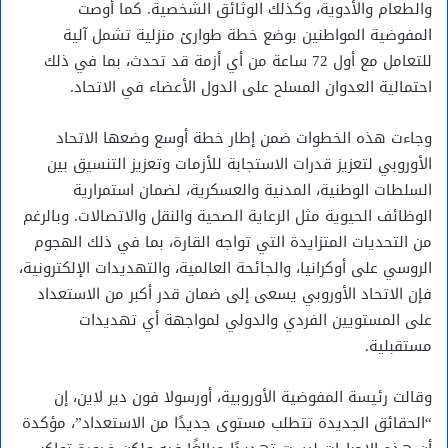
والطعام والأدوية، وكذلك الوثائق الشخصية. كما أوصت
المفوضية المواطنين بوضع خطة طوارئ منزلية تشمل آلية
للتعامل مع أول 72 ساعة من أي أزمة قد تحدث، بما في ذلك
احتمالية العدوان المسلح على الدول الأعضاء في الاتحاد.
وجاءت هذه الخطوات ضمن إطار خطة أوسع وضعها الاتحاد
الأوروبي لتعزيز قدرات الاستجابة للأزمات وتعزيز التنسيق بين
السلطات الوطنية، المدنية والعسكرية، لضمان استمرارية
الوظائف الحيوية مثل الرعاية الصحية والنقل والاتصالات. وبالرغم
من التحديات المتزايدة التي تواجه القارة، بما في ذلك الهجوم
الروسي على أوكرانيا، والجائحة العالمية، والتهديدات الإلكترونية،
فإن الاتحاد الأوروبي يسعى إلى ضمان قدر أكبر من الاستعداد
على المستويين الفردي والدولي لمواجهة أي تهديدات
مستقبلية.
وقالت رئيسة المفوضية الأوروبية، أورسولا فون دير لاين، إن
“الحقائق الجديدة تتطلب مستوى جديدًا من الاستعداد”، مؤكدة