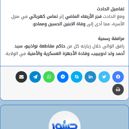
تفاصيل الحادث
وقع الحادث
فجر الأربعاء الماضي
إثر
تماس كهربائي
في منزل
الأسرة، مما أدى إلى
وفاة الابنين الحسين وممادو
.
مرافقة رسمية
رافق الوالي خلال زيارته كل من
حاكم مقاطعة نواذيبو، سيد
أحمد ولد احويبيب، وقادة الأجهزة العسكرية والأمنية
في الولاية.
فيسبوك
تويتر
لينكدإن
سكايب
ماسنجر
واتساب
تيلقرام
مشاركة عبر البريد
طباعة