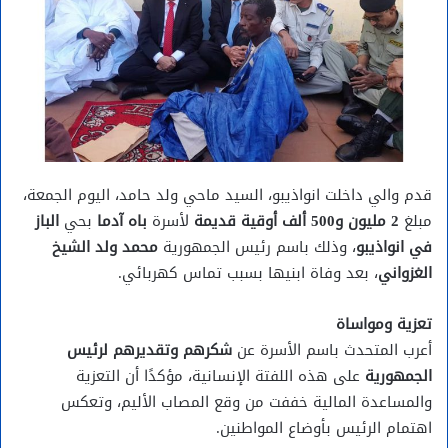
قدم والي داخلت انواذيبو، السيد ماحي ولد حامد، اليوم الجمعة،
مبلغ
2 مليون و500 ألف أوقية قديمة
لأسرة
باه آدما
بحي
الباز
في انواذيبو
، وذلك باسم رئيس الجمهورية
محمد ولد الشيخ
الغزواني
، بعد وفاة ابنيها بسبب تماس كهربائي.
تعزية ومواساة
أعرب المتحدث باسم الأسرة عن
شكرهم وتقديرهم لرئيس
الجمهورية
على هذه اللفتة الإنسانية، مؤكدًا أن التعزية
والمساعدة المالية خففت من وقع المصاب الأليم، وتعكس
اهتمام الرئيس بأوضاع المواطنين.