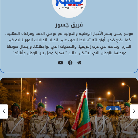
فريق جسور
موقع يعنى بنشر الأخبار الوطنية والدولية مع توخي الدقة ومراعاة المهنية،
كما يضع ضمن أولوياته تسليط الضوء على قضايا الجاليات الموريتانية في
الخارج، وخاصة في غرب إفريقيا، والتحديات التي تواجهها، وإيصال صوتها
وربطها بالوطن الأم، ليشكل بذالك ” همزة وصل بين الوطن وأبنائه”.
يوتيوب
موقع
فيسبوك
الويب
الأخبار
منذ ساعتين
الأخبار
الأركان العامة للجيوش تعلن عن اكتتاب مباشر
منذ ساعتين
لطلبة ضباط عاملين (2026-2027)