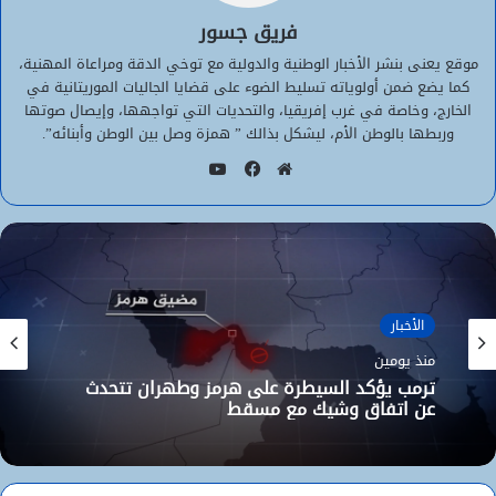
فريق جسور
موقع يعنى بنشر الأخبار الوطنية والدولية مع توخي الدقة ومراعاة المهنية،
كما يضع ضمن أولوياته تسليط الضوء على قضايا الجاليات الموريتانية في
الخارج، وخاصة في غرب إفريقيا، والتحديات التي تواجهها، وإيصال صوتها
وربطها بالوطن الأم، ليشكل بذالك ” همزة وصل بين الوطن وأبنائه”.
يوتيوب
موقع
فيسبوك
الويب
الأخبار
منذ يومين
ترمب يؤكد السيطرة على هرمز وطهران تتحدث
عن اتفاق وشيك مع مسقط