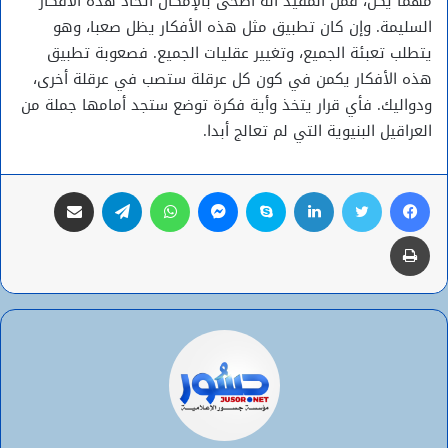
مهما يكن، فمن المفيد أنه أضحى بالإمكان اتخاذ هذه الأفكار
السليمة. وإن كان تطبيق مثل هذه الأفكار يظل صعبا، وهو
يتطلب تعبئة الجميع، وتغيير عقليات الجميع. فصعوبة تطبيق
هذه الأفكار يكمن في كون كل عرقلة ستصب في عرقلة أخرى،
ودواليك. فأي قرار يتخذ وأية فكرة توضع ستجد أمامها جملة من
العراقيل البنيوية التي لم تعالج أبدا.
فيسبوك
تويتر
لينكدإن
سكايب
ماسنجر
واتساب
تيلقرام
مشاركة عبر البريد
طباعة