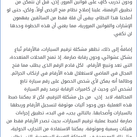
ودون تدريب كافٍ على قوانين المرور. إذن، قبل أن نتمكن من
تطبيق الرقمنة، علينا إصلاح نظام منح الرخص أولاً. ولكن، حتى لو
أصلحنا هذا النظام، يبقى أن قلة فقط من السائقين يفهمون
الإشارات والقوانين المرورية، مما يعني أن هذه الخطوة وحدها
لن تكفي.
إضافةً إلى ذلك، تظهر مشكلة ترقيم السيارات، فالأرقام تُباع
بشكل عشوائي، ودون رقابة صارمة. إذ تمنح المحلات المتعددة،
التى تعد وتبيع الأرقام، لكل قادم الرقم الذى يطلب مما فتح
المجال في الماضي لاستغلال هذه الأرقام في ارتكاب الجرائم.
وطالما أنه يمكن لأي شخص الحصول على رقم سيارة تابع
لشخص آخر، وحيث ان كاميرات الرقابة ترصد رقم السيارة
المخالفة، لابد إذن، من حل مشكلة الترقيم، لكن لا يمكننا ضبط
هذه العملية دون وجود آليات موثوقة لتسجيل الأرقام وربطها
بالسيارات وأصحابها. بالتالي يجب، في البدء، تطبيق إجراءات
صارمة لضبط عملية ترقيم السيارات، بحيث تصدر الأرقام فقط من
هيئات رسمية وموثوقة. يمكننا الاستفادة من التجارب الدولية،
مثل تلك الموجودة في المملكة العربية السعودية، التي تطلب