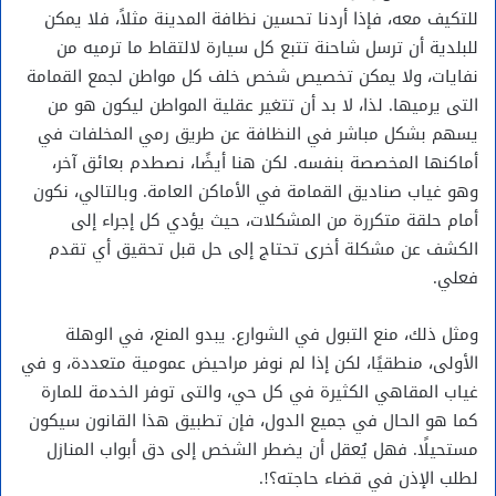
للتكيف معه، فإذا أردنا تحسين نظافة المدينة مثلاً، فلا يمكن
للبلدية أن ترسل شاحنة تتبع كل سيارة لالتقاط ما ترميه من
نفايات، ولا يمكن تخصيص شخص خلف كل مواطن لجمع القمامة
التى يرميها. لذا، لا بد أن تتغير عقلية المواطن ليكون هو من
يسهم بشكل مباشر في النظافة عن طريق رمي المخلفات في
أماكنها المخصصة بنفسه. لكن هنا أيضًا، نصطدم بعائق آخر،
وهو غياب صناديق القمامة في الأماكن العامة. وبالتالي، نكون
أمام حلقة متكررة من المشكلات، حيث يؤدي كل إجراء إلى
الكشف عن مشكلة أخرى تحتاج إلى حل قبل تحقيق أي تقدم
فعلي.
ومثل ذلك، منع التبول في الشوارع. يبدو المنع، في الوهلة
الأولى، منطقيًا، لكن إذا لم نوفر مراحيض عمومية متعددة، و في
غياب المقاهي الكثيرة في كل حي، والتى توفر الخدمة للمارة
كما هو الحال في جميع الدول، فإن تطبيق هذا القانون سيكون
مستحيلًا. فهل يُعقل أن يضطر الشخص إلى دق أبواب المنازل
لطلب الإذن في قضاء حاجته؟!.