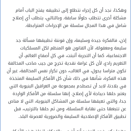
وهكذا، نجد أن كل إجراء نتطلع إلى تطبيقه يفتح الباب أمام
مشكلة أخرى تتطلب حلولًا سابقة. وبالتالي، يتطلب أي إصلاح
شامل في هذا المجال سلسلة من الإجراءات المترابطة.
إذن، فالفكرة جيدة وسليمة، وإن قوننة تطبيقها مسألة جد
سليمة ومعقولة، لأن القانون هو المنظم لكل المسلكيات
الاجتماعية، كما أن التجربة أثبتت، في كل أصقاع العالم، أن
التغريم رادع، لأن كل غرامة نقدية تخرج من جيب صاحب المخالفة
تكون متراسا يحول، في الغالب، دون تكرار نفس المخالفة، غير أن
هذه الفكرة، شأنها في ذلك شأن كل الأفكار السليمة المتخذة
في بلادنا، لابد أن تصطدم بمجموعة من العراقيل البنيوية التي
يعتبر حلها ديباجة لأي إصلاح. إنها سلسلة من الأفكار الواردة
جدا، والتي تعيقها سلسلة من المشاكل البنيوية، التي لا مناص
عن تتبعها حتى نهاية السلسلة، ومن ثم حلها بالترتيب، قبل
تطبيق الأفكار الإصلاحية السليمة والضرورية لعصرنة البلد.