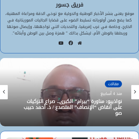
فريق جسور
موقع يعنى بنشر الأخبار الوطنية والدولية مع توخي الدقة ومراعاة المهنية،
كما يضع ضمن أولوياته تسليط الضوء على قضايا الجاليات الموريتانية في
الخارج، وخاصة في غرب إفريقيا، والتحديات التي تواجهها، وإيصال صوتها
وربطها بالوطن الأم، ليشكل بذالك ” همزة وصل بين الوطن وأبنائه”.
يوتيوب
موقع
فيسبوك
الويب
مقالات
منذ 4 أسابيع
الأخبار
يونيو 22, 2026
نواذيبو: مناورة “بيرام” الكبرى.. صراع التزكيات
على أنقاض “الإنصاف” المتصدع / ذ. أحمد حبيب
صو
“النهضة الزراعية”: هل تتحول الموارد إلى قيمة