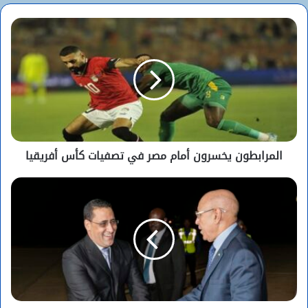
المرابطون يخسرون أمام مصر في تصفيات كأس أفريقيا