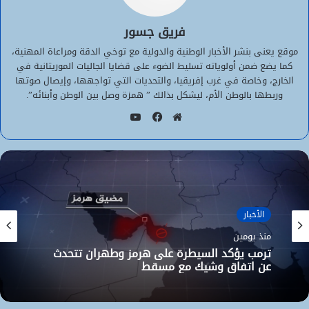
فريق جسور
موقع يعنى بنشر الأخبار الوطنية والدولية مع توخي الدقة ومراعاة المهنية،
كما يضع ضمن أولوياته تسليط الضوء على قضايا الجاليات الموريتانية في
الخارج، وخاصة في غرب إفريقيا، والتحديات التي تواجهها، وإيصال صوتها
وربطها بالوطن الأم، ليشكل بذالك ” همزة وصل بين الوطن وأبنائه”.
يوتيوب
موقع
فيسبوك
الويب
الأخبار
منذ يومين
ترمب يؤكد السيطرة على هرمز وطهران تتحدث
عن اتفاق وشيك مع مسقط