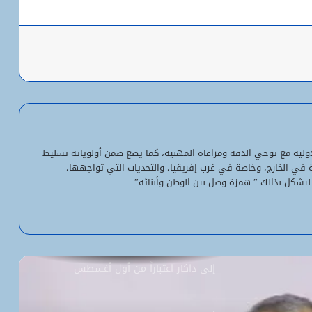
باعة
شبكة التساقطات المطرية في ولايتي
الحوض الشرقي وكوركول (الجمعة)
ولد أجاي: الإصلاحات الاقتصادية خلال الـ7
سنوات الماضية أرست أسساً لاقتصاد أكثر
لدولية مع توخي الدقة ومراعاة المهنية، كما يضع ضمن أولوياته تسليط
استقلالية وسيادة
ية في الخارج، وخاصة في غرب إفريقيا، والتحديات التي تواجهها،
ليشكل بذالك ” همزة وصل بين الوطن وأبنائه”.
“بنكيلي” يتصدر خدمات الدفع الإلكتروني
بـ1.1 مليون معاملة يومياً
السفارة الأمريكية تحيل طلبات التأشيرة
إلى داكار اعتباراً من أول أغسطس