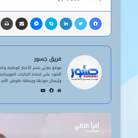
فيسبوك
تويتر
لينكدإن
سكايب
ماسنجر
مشاركة عبر البريد
ط
فريق جسور
موقع يعنى بنشر الأخبار الوطنية وا
الضوء على قضايا الجاليات الموريتان
وإيصال صوتها وربطها بالوطن الأم، 
يوتيوب
موقع
فيسبوك
الويب
أقرأ التالي