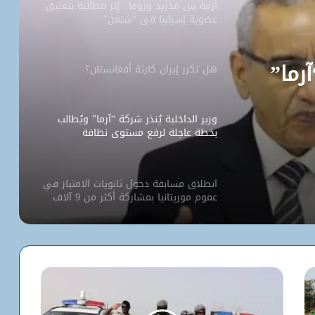
أزمة بين مدريد وروما.. إثر مطالبة بتعليق
عضوية إسبانيا في “شنغن”
آرما”
هل تكرر إيران كارثة أفغانستان؟
وزير الداخلية يُنذر شركة “آرما” ويُطالب
بخطة عاجلة لرفع مستوى نظافة
نواكشوط
انطلاق مسابقة دخول ثانويات الامتياز في
عموم موريتانيا بمشاركة أكثر من 9 آلاف
مترشح
كيف استخدم الاحتلال سلاح الإبعاد للتفرد
بالأقصى؟
البيت الأبيض يفتح أخطر ملفات كورونا..