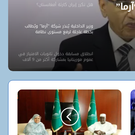
آرما”
هل تكرر إيران كارثة أفغانستان؟
وزير الداخلية يُنذر شركة “آرما” ويُطالب
بخطة عاجلة لرفع مستوى نظافة
نواكشوط
انطلاق مسابقة دخول ثانويات الامتياز في
عموم موريتانيا بمشاركة أكثر من 9 آلاف
مترشح
كيف استخدم الاحتلال سلاح الإبعاد للتفرد
بالأقصى؟
البيت الأبيض يفتح أخطر ملفات كورونا..
ماذا حدث داخل مختبر ووهان؟