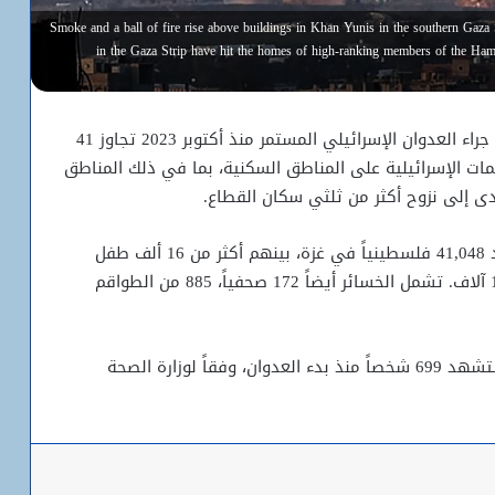
Smoke and a ball of fire rise above buildings in Khan Yunis in the southern Gaza Str
in the Gaza Strip have hit the homes of high-ranking members of the Hamas 
أعلنت وزارة الداخلية في قطاع غزة أن عدد الشهداء جراء العدوان الإسرائيلي المستمر منذ أكتوبر 2023 تجاوز 41
هجمات الإسرائيلية على المناطق السكنية، بما في ذلك المناطق
ى إلى نزوح أكثر من ثلثي سكان القطاع.
وفقاً للجهاز المركزي للإحصاء الفلسطيني، استشهد 41,048 فلسطينياً في غزة، بينهم أكثر من 16 ألف طفل
و11 ألف سيدة، فيما بلغ عدد المفقودين أكثر من 10 آلاف. تشمل الخسائر أيضاً 172 صحفياً، 885 من الطواقم
وفي الضفة الغربية والداخل الفلسطيني المحتل، استشهد 699 شخصاً منذ بدء العدوان، وفقاً لوزارة الصحة
باعة