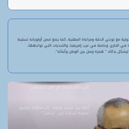
شبكة التساقطات المطرية في ولايتي
الحوض الشرقي وكوركول (الجمعة)
ولد أجاي: الإصلاحات الاقتصادية خلال الـ7
سنوات الماضية أرست أسساً لاقتصاد أكثر
لدولية مع توخي الدقة ومراعاة المهنية، كما يضع ضمن أولوياته تسليط
استقلالية وسيادة
ية في الخارج، وخاصة في غرب إفريقيا، والتحديات التي تواجهها،
ليشكل بذالك ” همزة وصل بين الوطن وأبنائه”.
“بنكيلي” يتصدر خدمات الدفع الإلكتروني
بـ1.1 مليون معاملة يومياً
السفارة الأمريكية تحيل طلبات التأشيرة
إلى داكار اعتباراً من أول أغسطس
أزمة بين مدريد وروما.. إثر مطالبة بتعليق
عضوية إسبانيا في “شنغن”