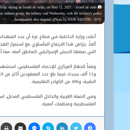
ip, during an Israeli air strike, on May 12, 2021. - Israeli air raids
militant group, the military said Wednesday, with the territory's police
headquarters also targeted. (Photo by SAID KHATIB / AFP)
ألفاً. يتزامن هذا الارتفاع المأساوي مع استمرار ال
التي صنفها الجيش الإسرائيلي كمناطق آمنة، مما أد
الطبية، و496 من الكوادر التعليمية.
الفلسطينية ومنظمات أممية.
فيسبوك
تويتر
لينكدإن
سكايب
ماسنجر
مشاركة عبر البريد
ط