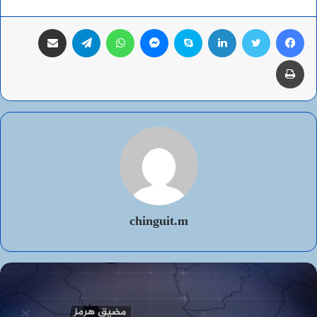
فيسبوك
تويتر
لينكدإن
سكايب
ماسنجر
واتساب
تيلقرام
مشاركة عبر البريد
طباعة
chinguit.m