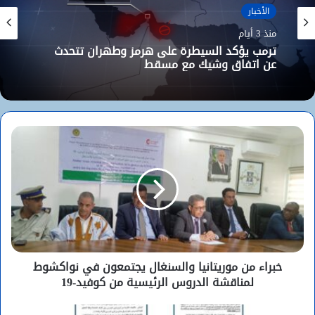
الأخبار
الأخبار
منذ 3 أيام
منذ 3 أيام
ترمب يؤكد السيطرة على هرمز وطهران تتحدث
الوزير الأول المختار ولد اجاي يستقبل السفير
عن اتفاق وشيك مع مسقط
الجزائري بنواكشوط
خبراء من موريتانيا والسنغال يجتمعون في نواكشوط
لمناقشة الدروس الرئيسية من كوفيد-19