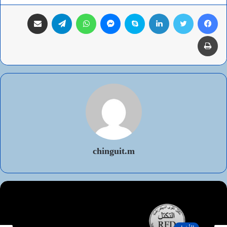
فيسبوك
تويتر
لينكدإن
سكايب
ماسنجر
واتساب
تيلقرام
مشاركة عبر البريد
طباعة
chinguit.m