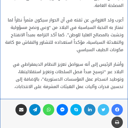
المصلحة العامة.
أعرب ولد الغزواني عن ثقته في أن الحوار سيكون مثمراً نظراً لما
تمتاز به النخبة السياسية في البلاد من “وعي ونضج مسؤولية
وتشبث بالمصالح العليا للوطن”. كما أكد التزامه بمبدأ الانفتاح
والتهدئة السياسية، مؤكداً استعداده للتشاور والنقاش مع كافة
مكونات الطيف السياسي.
وأشار الرئيس إلى أنه سيواصل تعزيز النظام الديمقراطي في
البلاد عبر “ترسيخ مبدأ فصل السلطات وتعزيز استقلاليتها،
وتوطيد انسجام عمل المؤسسات الدستورية”، بالإضافة إلى
تحسين قدرات وآليات عمل الهيئات المشرفة على الانتخابات.
فيسبوك
تويتر
لينكدإن
سكايب
ماسنجر
واتساب
تيلقرام
مشاركة عبر البريد
طباعة