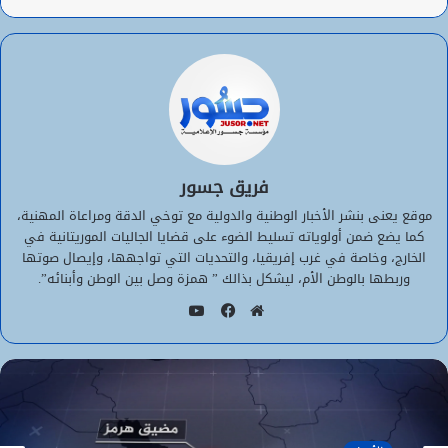
فريق جسور
موقع يعنى بنشر الأخبار الوطنية والدولية مع توخي الدقة ومراعاة المهنية،
كما يضع ضمن أولوياته تسليط الضوء على قضايا الجاليات الموريتانية في
الخارج، وخاصة في غرب إفريقيا، والتحديات التي تواجهها، وإيصال صوتها
وربطها بالوطن الأم، ليشكل بذالك ” همزة وصل بين الوطن وأبنائه”.
يوتيوب
موقع
فيسبوك
الويب