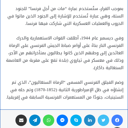
بموجب القرار، ستُستخدم عبارة “مات من أجل فرنسا” للجنود
الستة، وهي عبارة تُستخدم للإشارة إلى الجنود الذين ماتوا في
الحروب والعمليات العسكرية التي شاركت فيها فرنسا.
وفي ديسمبر عام 1944، أطلقت القوات الاستعمارية والدرك
الفرنسي النار بناءً على أوامر ضباط الجيش الفرنسي على الرماة
العائدين إلى وطنهم الذين كانوا يطالبون بمتأخراتهم من الأجر،
وذلك في معسكر في ثياروي (بلدة تقع على مقربة من العاصمة
السنغالية داكار).
وضم الفيلق الفرنسي المسمى “الرماة السنغاليون”، الذي تم
إنشاؤه في ظل الإمبراطورية الثانية (1852-1870) وتم حله في
الستينيات، جنودًا من المستعمرات الفرنسية السابقة في إفريقيا.
فيسبوك
تويتر
لينكدإن
سكايب
ماسنجر
واتساب
تيلقرام
مشاركة عبر البريد
طباعة