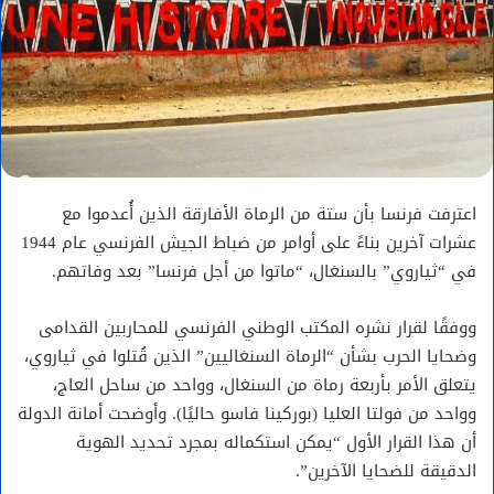
اعترفت فرنسا بأن ستة من الرماة الأفارقة الذين أُعدموا مع
عشرات آخرين بناءً على أوامر من ضباط الجيش الفرنسي عام 1944
في “ثياروي” بالسنغال، “ماتوا من أجل فرنسا” بعد وفاتهم.
ووفقًا لقرار نشره المكتب الوطني الفرنسي للمحاربين القدامى
وضحايا الحرب بشأن “الرماة السنغاليين” الذين قُتلوا في ثياروي،
يتعلق الأمر بأربعة رماة من السنغال، وواحد من ساحل العاج،
وواحد من فولتا العليا (بوركينا فاسو حاليًا). وأوضحت أمانة الدولة
أن هذا القرار الأول “يمكن استكماله بمجرد تحديد الهوية
الدقيقة للضحايا الآخرين”.