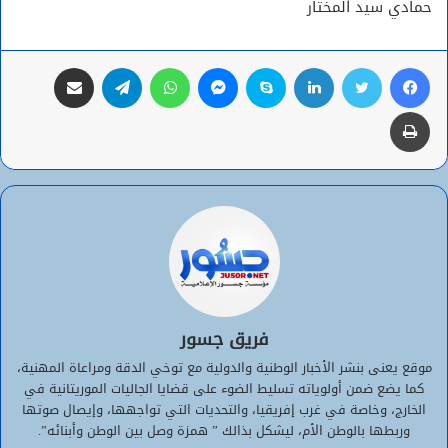
حمادي سيد المختار
فيسبوك
تويتر
لينكدإن
سكايب
ماسنجر
واتساب
تيلقرام
مشاركة عبر البريد
طباعة
فريق جسور
موقع يعنى بنشر الأخبار الوطنية والدولية مع توخي الدقة ومراعاة المهنية،
كما يضع ضمن أولوياته تسليط الضوء على قضايا الجاليات الموريتانية في
الخارج، وخاصة في غرب إفريقيا، والتحديات التي تواجهها، وإيصال صوتها
وربطها بالوطن الأم، ليشكل بذالك ” همزة وصل بين الوطن وأبنائه”.